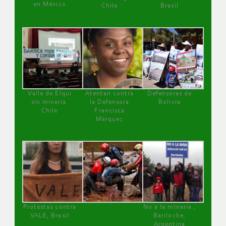
en México
Chile
Brasil
Valle de Elqui
Atentan contra
Defensoras de
sin minería.
la Defensora
Bolivia
Chile
Francisca
Márquez
Protestas contra
No a la minería ,
VALE, Brasil
Bariloche,
Argentina