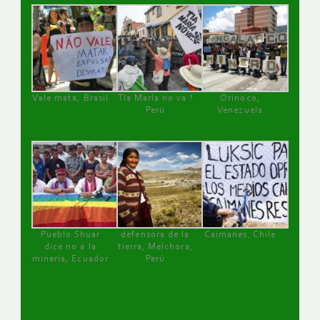
Vale mata, Brasil
Tía María no va !
Orinoco,
Perú
Venezuela
Pueblo Shuar
defensora de la
Caimanes, Chile
dice no a la
tierra, Melchora,
minería, Ecuador
Perú