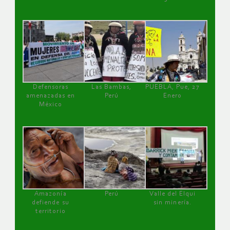
Defensoras
Las Bambas,
PUEBLA, Pue, 27
amenazadas en
Perú
Enero
México
Amazonía
Perú
Valle del Elqui
defiende su
sin minería.
territorio