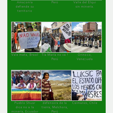
Amazonía
Perú
Valle del Elqui
defiende su
sin minería.
territorio
Vale mata, Brasil
Tía María no va !
Orinoco,
Perú
Venezuela
Pueblo Shuar
defensora de la
Caimanes, Chile
dice no a la
tierra, Melchora,
minería, Ecuador
Perú