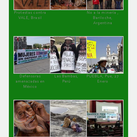
Protestas contra
No a la minería ,
VALE, Brasil
Bariloche,
Argentina
Defensoras
Las Bambas,
PUEBLA, Pue, 27
amenazadas en
Perú
Enero
México