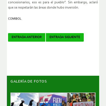
concesionarios, eso es para el pueblo”. Sin embargo, aclaró
que se respetarán las áreas donde hubo inversión.
COMIBOL
Navegador
ENTRADA ANTERIOR
ENTRADA SIGUIENTE
de
artículos
GALERÌA DE FOTOS