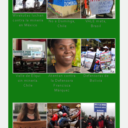
Wirakutas luchan
contra la minería
No a Dominga,
VALE mata,
en México
Chile
Brasil
Valle de Elqui
Atentan contra
Defensoras de
sin minería.
la Defensora
Bolivia
Chile
Francisca
Márquez