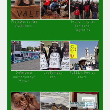
Protestas contra
No a la minería ,
VALE, Brasil
Bariloche,
Argentina
Defensoras
Las Bambas,
PUEBLA, Pue, 27
amenazadas en
Perú
Enero
México