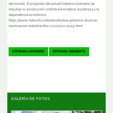
del mundo. El propósito del actual Gobierno boliviano de
impulsar su producción contribuirá erradicar la pobreza y la
dependencia económica.
https://www.telesurtv.net/news/bolivia-gobierno-anuncia-
reactivacion-industria-litio-20210111-0029.html
Navegador
ENTRADA ANTERIOR
ENTRADA SIGUIENTE
de
artículos
GALERÌA DE FOTOS