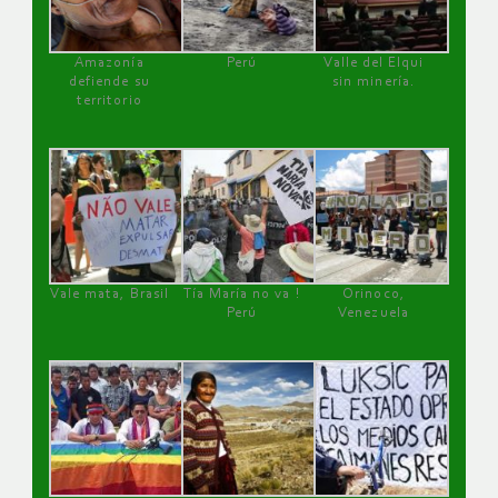
Amazonía
Perú
Valle del Elqui
defiende su
sin minería.
territorio
Vale mata, Brasil
Tía María no va !
Orinoco,
Perú
Venezuela