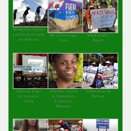
Wirakutas luchan
contra la minería
No a Dominga,
VALE mata,
en México
Chile
Brasil
Valle de Elqui
Atentan contra
Defensoras de
sin minería.
la Defensora
Bolivia
Chile
Francisca
Márquez