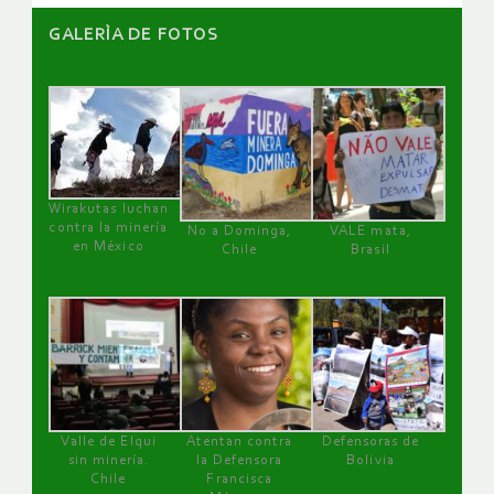
GALERÌA DE FOTOS
Wirakutas luchan
contra la minería
No a Dominga,
VALE mata,
en México
Chile
Brasil
Valle de Elqui
Atentan contra
Defensoras de
sin minería.
la Defensora
Bolivia
Chile
Francisca