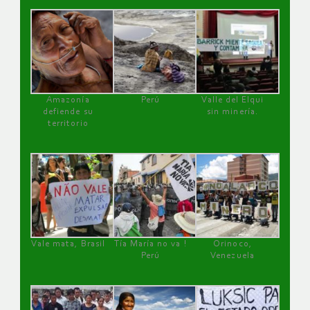
Amazonía
Perú
Valle del Elqui
defiende su
sin minería.
territorio
Vale mata, Brasil
Tía María no va !
Orinoco,
Perú
Venezuela