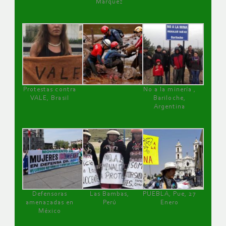
Márquez
Protestas contra
No a la minería ,
VALE, Brasil
Bariloche,
Argentina
Defensoras
Las Bambas,
PUEBLA, Pue, 27
amenazadas en
Perú
Enero
México