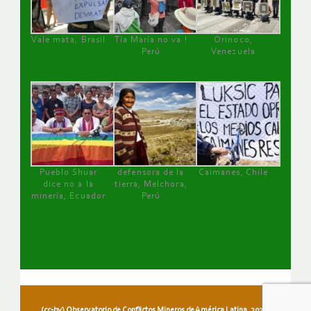
Vale mata, Brasil
Tía María no va !
Orinoco,
Perú
Venezuela
Pueblo Shuar
defensora de la
Caimanes, Chile
dice no a la
tierra, Melchora,
minería, Ecuador
Perú
(cc-by) Observatorio de Conflictos Mineros de América Latina, 2026