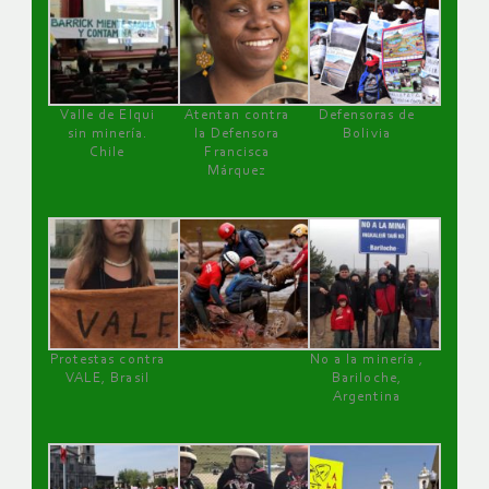
Valle de Elqui
Atentan contra
Defensoras de
sin minería.
la Defensora
Bolivia
Chile
Francisca
Márquez
Protestas contra
No a la minería ,
VALE, Brasil
Bariloche,
Argentina