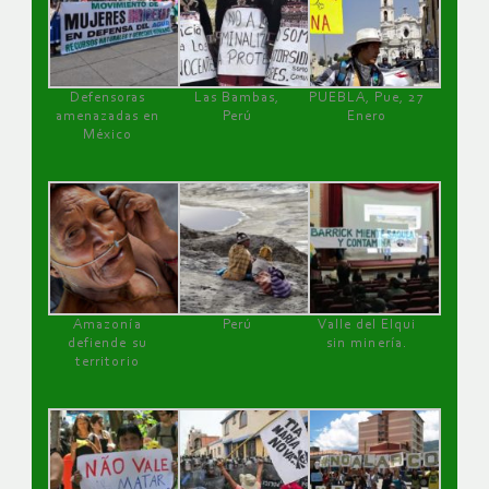
Defensoras
Las Bambas,
PUEBLA, Pue, 27
amenazadas en
Perú
Enero
México
Amazonía
Perú
Valle del Elqui
defiende su
sin minería.
territorio