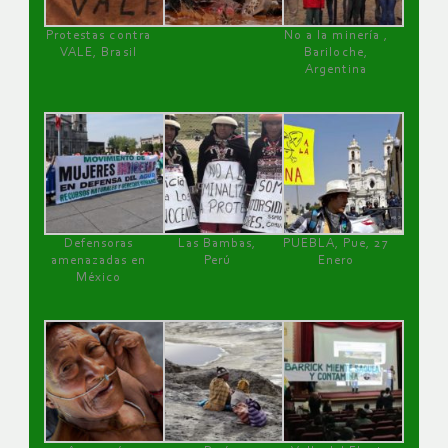
Protestas contra
No a la minería ,
VALE, Brasil
Bariloche,
Argentina
Defensoras
Las Bambas,
PUEBLA, Pue, 27
amenazadas en
Perú
Enero
México