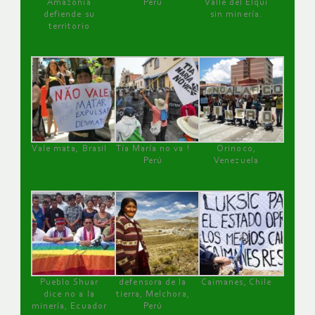
Amazonía
Perú
Valle del Elqui
defiende su
sin minería.
territorio
Vale mata, Brasil
Tía María no va !
Orinoco,
Perú
Venezuela
Pueblo Shuar
defensora de la
Caimanes, Chile
dice no a la
tierra, Melchora,
minería, Ecuador
Perú