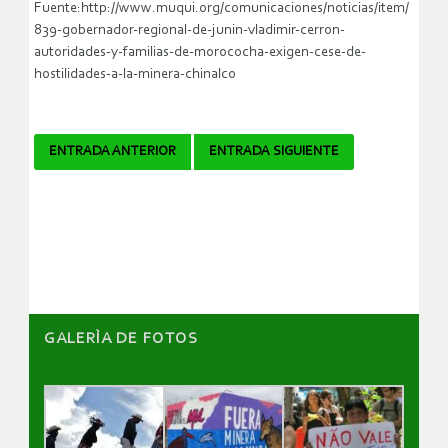
Fuente:http://www.muqui.org/comunicaciones/noticias/item/
839-gobernador-regional-de-junin-vladimir-cerron-
autoridades-y-familias-de-morococha-exigen-cese-de-
hostilidades-a-la-minera-chinalco
Navegador
ENTRADA ANTERIOR
ENTRADA SIGUIENTE
de
artículos
GALERÌA DE FOTOS