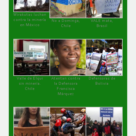
Wirakutas luchan
contra la minería
No a Dominga,
VALE mata,
en México
Chile
Brasil
Valle de Elqui
Atentan contra
Defensoras de
sin minería.
la Defensora
Bolivia
Chile
Francisca
Márquez