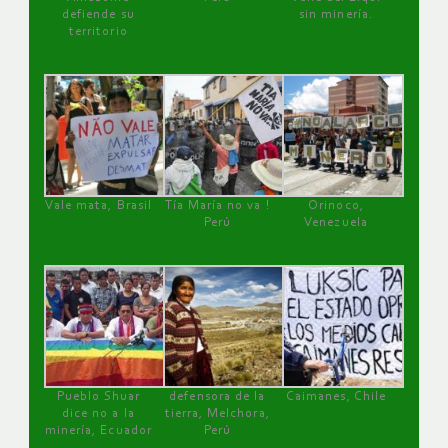
defiende su
sin minería.
territorio
Vale mata, Brasil
Tía María no va !
Orinoco,
Perú
Venezuela
Pueblo Shuar
defensora de la
Caimanes, Chile
dice no a la
tierra, Melchora,
minería, Ecuador
Perú