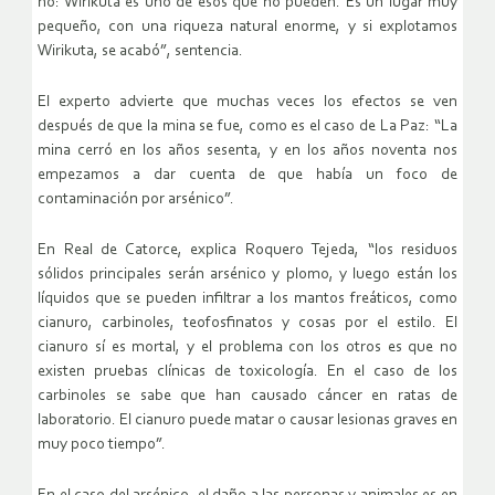
no: Wirikuta es uno de esos que no pueden. Es un lugar muy
pequeño, con una riqueza natural enorme, y si explotamos
Wirikuta, se acabó”, sentencia.
El experto advierte que muchas veces los efectos se ven
después de que la mina se fue, como es el caso de La Paz: “La
mina cerró en los años sesenta, y en los años noventa nos
empezamos a dar cuenta de que había un foco de
contaminación por arsénico”.
En Real de Catorce, explica Roquero Tejeda, “los residuos
sólidos principales serán arsénico y plomo, y luego están los
líquidos que se pueden infiltrar a los mantos freáticos, como
cianuro, carbinoles, teofosfinatos y cosas por el estilo. El
cianuro sí es mortal, y el problema con los otros es que no
existen pruebas clínicas de toxicología. En el caso de los
carbinoles se sabe que han causado cáncer en ratas de
laboratorio. El cianuro puede matar o causar lesionas graves en
muy poco tiempo”.