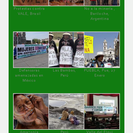
Protestas contra
No a la minería ,
VALE, Brasil
Bariloche,
Argentina
Defensoras
Las Bambas,
PUEBLA, Pue, 27
amenazadas en
Perú
Enero
México
Amazonía
Perú
Valle del Elqui