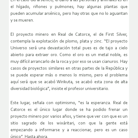
En el caso del arsénico, el daño a las personas y animales es en
el hígado, riñones y pulmones; hay algunas plantas que
pueden acumular arsénico, pero hay otras que no lo aguantan
y se mueren.
El proyecto minero en Real de Catorce, el de First Silver,
contempla la explotación de plomo, plata y zinc. “El proyecto
Universo será una devastación total pues es de tajo a cielo
abierto para extraer oro. Como el oro es un metal noble, es
muy difícil arrancarlo de la roca y por eso se usan cianuros. Hay
casos de proyectos similares en otras partes de la República y
se puede esperar más o menos lo mismo, pero el problema
aquí será que se acabó Wirikuta, se acabó esta zona de alta
diversidad biológica”, insiste el profesor universitario.
Este lugar, señala con optimismo, “es la esperanza. Real de
Catorce es el único lugar donde se ha podido frenar un
proyecto minero por varios años, y tiene que ver con que es un
sitio sagrado de los wixáritari, con que la gente está
empezando a informarse y a reaccionar, pero es un caso
único”. Hasta ahora.