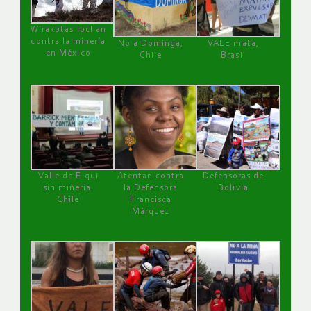
Wirakutas luchan
contra la minería
No a Dominga,
VALE mata,
en México
Chile
Brasil
Valle de Elqui
Atentan contra
Defensoras de
sin minería.
la Defensora
Bolivia
Chile
Francisca
Márquez