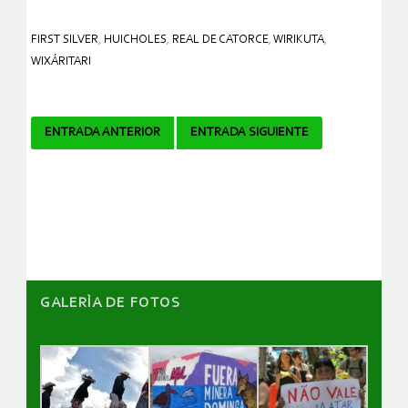
FIRST SILVER
,
HUICHOLES
,
REAL DE CATORCE
,
WIRIKUTA
,
WIXÁRITARI
Navegador
ENTRADA ANTERIOR
ENTRADA SIGUIENTE
de
artículos
GALERÌA DE FOTOS