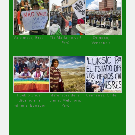
Vale mata, Brasil
Tía María no va !
Orinoco,
Perú
Venezuela
Pueblo Shuar
defensora de la
Caimanes, Chile
dice no a la
tierra, Melchora,
minería, Ecuador
Perú