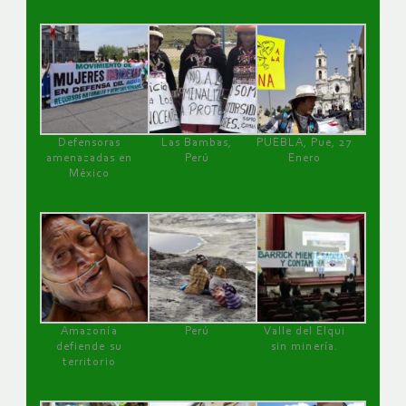
Defensoras
Las Bambas,
PUEBLA, Pue, 27
amenazadas en
Perú
Enero
México
Amazonía
Perú
Valle del Elqui
defiende su
sin minería.
territorio