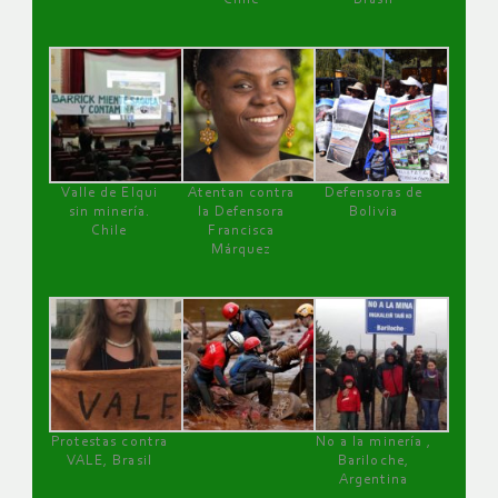
Valle de Elqui
Atentan contra
Defensoras de
sin minería.
la Defensora
Bolivia
Chile
Francisca
Márquez
Protestas contra
No a la minería ,
VALE, Brasil
Bariloche,
Argentina