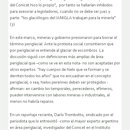
del Conicet hizo lo propio”, por tanto se hallarían inhibidos
para asesorar a legisladores, cuando no se debe ser juez y
parte: “los glaciólogos del IANIGLA trabajan para la minería”
(3)
En este marco, mineras y gobierno presionaron para borrar el
término periglacial. Ante la protesta social consintieron que
por periglacial se entiende al glaciar de escombros. La
discusión siguió con definiciones más amplias de área
periglacial que –como se ve en esta nota- no son aceptadas por
otros expertos: “hay cuerpos de hielo que se forman y se
derriten todos los años” que no encuadran en el concepto
periglacial, o sea, hielos perennes deben ser protegidos -
afirman- en cambio los temporales, perecederos, efímeros,
pueden intervenirse con labores mineras o industriales, al
menos no habría reparos.
En un reportaje reciente, Darío Trombotto, sindicado por el
periodista que lo entrevistó -como el mayor experto argentino
en área periglacial, investigador del Conicet en el Instituto