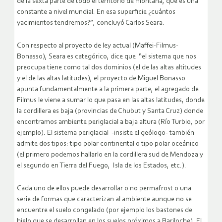
de la sexta parte de todo el territorio de montaña, que es una
constante a nivel mundial. En esa superficie ¿cuántos
yacimientos tendremos?”, concluyó Carlos Seara.
Con respecto al proyecto de ley actual (Maffei-Filmus-
Bonasso), Seara es categórico, dice que “el sistema que nos
preocupa tiene como tal dos dominios (el de las altas altitudes
y el de las altas latitudes), el proyecto de Miguel Bonasso
apunta fundamentalmente a la primera parte, el agregado de
Filmus le viene a sumar lo que pasa en las altas latitudes, donde
la cordillera es baja (provincias de Chubut y Santa Cruz) donde
encontramos ambiente periglacial a baja altura (Río Turbio, por
ejemplo). El sistema periglacial -insiste el geólogo- también
admite dos tipos: tipo polar continental o tipo polar oceánico
(el primero podemos hallarlo en la cordillera sud de Mendoza y
el segundo en Tierra del Fuego, Isla de los Estados, etc.).
Cada uno de ellos puede desarrollar o no permafrost o una
serie de formas que caracterizan al ambiente aunque no se
encuentre el suelo congelado (por ejemplo los bastones de
hielo que se desarrollan en los suelos próximos a Bariloche). El