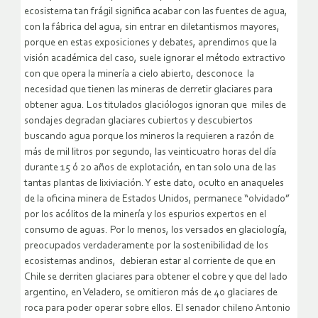
ecosistema tan frágil significa acabar con las fuentes de agua,
con la fábrica del agua, sin entrar en diletantismos mayores,
porque en estas exposiciones y debates, aprendimos que la
visión académica del caso, suele ignorar el método extractivo
con que opera la minería a cielo abierto, desconoce la
necesidad que tienen las mineras de derretir glaciares para
obtener agua. Los titulados glaciólogos ignoran que miles de
sondajes degradan glaciares cubiertos y descubiertos
buscando agua porque los mineros la requieren a razón de
más de mil litros por segundo, las veinticuatro horas del día
durante 15 ó 20 años de explotación, en tan solo una de las
tantas plantas de lixiviación. Y este dato, oculto en anaqueles
de la oficina minera de Estados Unidos, permanece “olvidado”
por los acólitos de la minería y los espurios expertos en el
consumo de aguas. Por lo menos, los versados en glaciología,
preocupados verdaderamente por la sostenibilidad de los
ecosistemas andinos, debieran estar al corriente de que en
Chile se derriten glaciares para obtener el cobre y que del lado
argentino, en Veladero, se omitieron más de 40 glaciares de
roca para poder operar sobre ellos. El senador chileno Antonio