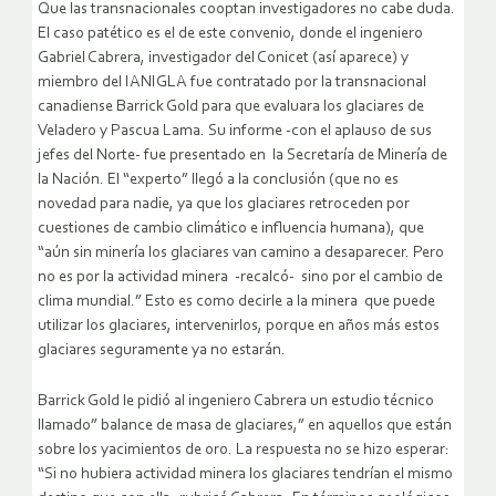
Que las transnacionales cooptan investigadores no cabe duda.
El caso patético es el de este convenio, donde el ingeniero
Gabriel Cabrera, investigador del Conicet (así aparece) y
miembro del IANIGLA fue contratado por la transnacional
canadiense Barrick Gold para que evaluara los glaciares de
Veladero y Pascua Lama. Su informe -con el aplauso de sus
jefes del Norte- fue presentado en la Secretaría de Minería de
la Nación. El “experto” llegó a la conclusión (que no es
novedad para nadie, ya que los glaciares retroceden por
cuestiones de cambio climático e influencia humana), que
“aún sin minería los glaciares van camino a desaparecer. Pero
no es por la actividad minera -recalcó- sino por el cambio de
clima mundial.” Esto es como decirle a la minera que puede
utilizar los glaciares, intervenirlos, porque en años más estos
glaciares seguramente ya no estarán.
Barrick Gold le pidió al ingeniero Cabrera un estudio técnico
llamado” balance de masa de glaciares,” en aquellos que están
sobre los yacimientos de oro. La respuesta no se hizo esperar:
“Si no hubiera actividad minera los glaciares tendrían el mismo