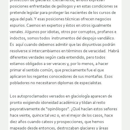
protección de glaciares. Ciertamente, ambos expresan
posiciones enfrentadas de geólogos y en estas condiciones se
pretende legislar para proteger las nacientes de los cursos de
agua del país. Y esas posiciones técnicas ofrecen negocios
espurios. Caemos en expertos y éstos en otros igualmente
venales. Algunos por idiotas, otros por corruptos, profanos e
indoctos, somos todos instrumentos del despojo vandálico.
Es aquí cuando debemos admitir que las disyuntivas podrán
resolverse si intercambiamos en términos de veracidad. Habrá
diferentes verdades según cada entendido, pero todos
estamos obligados a ser veraces y, por lo menos, a hacer
primar el sentido común, que precisamente fue el que
aplicaron los regantes conocedores de sus montañas. Esos
pobladores no necesitaron diplomas de especialistas.
Los autoproclamados versados en glaciología aparecen de
pronto exigiendo idoneidad académica y tildan al resto
peyorativamente de “opinólogos”. ¿Qué hacían estos señores
hace veinte, quince tal vez o, en el mejor de los casos, hace
diez años cuando cateos y prospecciones, que hemos
mapeado desde entonces, destrozaban glaciares y áreas