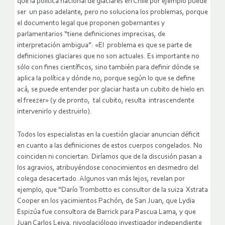
que la política nacional de glaciares en Chile por ejemplo puede
ser un paso adelante, pero no soluciona los problemas, porque
el documento legal que proponen gobernantes y
parlamentarios “tiene definiciones imprecisas, de
interpretación ambigua”: «El problema es que se parte de
definiciones glaciares que no son actuales. Es importante no
sólo con fines científicos, sino también para definir dónde se
aplica la política y dónde no, porque según lo que se define
acá, se puede entender por glaciar hasta un cubito de hielo en
el freezer» (y de pronto, tal cubito, resulta intrascendente
intervenirlo y destruirlo).
Todos los especialistas en la cuestión glaciar anuncian déficit
en cuanto a las definiciones de estos cuerpos congelados. No
coinciden ni conciertan. Diríamos que de la discusión pasan a
los agravios, atribuyéndose conocimientos en desmedro del
colega desacertado. Algunos van más lejos, revelan por
ejemplo, que “Darío Trombotto es consultor de la suiza Xstrata
Cooper en los yacimientos Pachón, de San Juan, que Lydia
Espizúa fue consultora de Barrick para Pascua Lama, y que
Juan Carlos Leiva, nivoglaciólogo investigador independiente