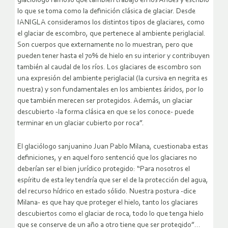
glaciólogo famoso que también trabajó en los Andes y escribió
lo que se toma como la definición clásica de glaciar. Desde
IANIGLA consideramos los distintos tipos de glaciares, como
el glaciar de escombro, que pertenece al ambiente periglacial.
Son cuerpos que externamente no lo muestran, pero que
pueden tener hasta el 70% de hielo en su interior y contribuyen
también al caudal de los ríos. Los glaciares de escombro son
una expresión del ambiente periglacial (la cursiva en negrita es
nuestra) y son fundamentales en los ambientes áridos, por lo
que también merecen ser protegidos. Además, un glaciar
descubierto -la forma clásica en que se los conoce- puede
terminar en un glaciar cubierto por roca”.
El glaciólogo sanjuanino Juan Pablo Milana, cuestionaba estas
definiciones, y en aquel foro sentenció que los glaciares no
deberían ser el bien jurídico protegido: “Para nosotros el
espíritu de esta ley tendría que ser el de la protección del agua,
del recurso hídrico en estado sólido. Nuestra postura -dice
Milana- es que hay que proteger el hielo, tanto los glaciares
descubiertos como el glaciar de roca, todo lo que tenga hielo
que se conserve de un año a otro tiene que ser protegido”…