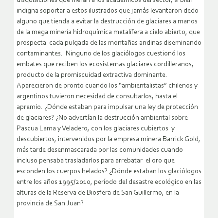
disquisiciones que hieran a los académicos del sector, si bien
indigna soportar a estos ilustrados que jamás levantaron dedo
alguno que tienda a evitar la destrucción de glaciares a manos
de la mega minería hidroquímica metalífera a cielo abierto, que
prospecta cada pulgada de las montañas andinas diseminando
contaminantes. Ninguno de los glaciólogos cuestionó los
embates que reciben los ecosistemas glaciares cordilleranos,
producto de la promiscuidad extractiva dominante.
Aparecieron de pronto cuando los “ambientalistas” chilenos y
argentinos tuvieron necesidad de consultarlos, hasta el
apremio. ¿Dónde estaban para impulsar una ley de protección
de glaciares? ¿No advertían la destrucción ambiental sobre
Pascua Lama y Veladero, con los glaciares cubiertos y
descubiertos, intervenidos por la empresa minera Barrick Gold,
más tarde desenmascarada por las comunidades cuando
incluso pensaba trasladarlos para arrebatar el oro que
esconden los cuerpos helados? ¿Dónde estaban los glaciólogos
entre los años 1995/2010, período del desastre ecológico en las
alturas de la Reserva de Biosfera de San Guillermo, en la
provincia de San Juan?