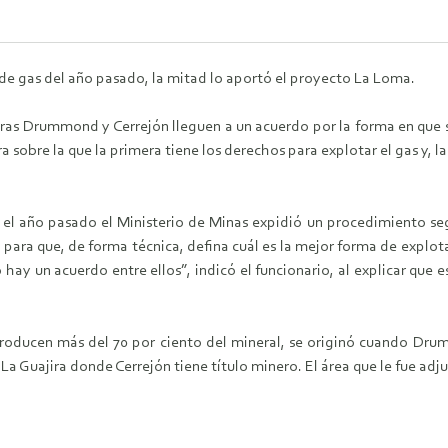
 de gas del año pasado, la mitad lo aportó el proyecto La Loma.
neras Drummond y Cerrejón lleguen a un acuerdo por la forma en que
 sobre la que la primera tiene los derechos para explotar el gas y, la
 el año pasado el Ministerio de Minas expidió un procedimiento segú
 para que, de forma técnica, defina cuál es la mejor forma de explota
hay un acuerdo entre ellos”, indicó el funcionario, al explicar que es
producen más del 70 por ciento del mineral, se originó cuando Dru
La Guajira donde Cerrejón tiene título minero. El área que le fue ad