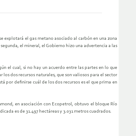
 se explotará el gas metano asociado al carbón en una zona
 segunda, el mineral, el Gobierno hizo una advertencia a las
n el cual, si no hay un acuerdo entre las partes en lo que
r los dos recursos naturales, que son valiosos para el sector
tá por definirse cuál de los dos recursos es el que prima en
mmond, en asociación con Ecopetrol, obtuvo el bloque Río
judicada es de 31.497 hectáreas y 3.031 metros cuadrados.