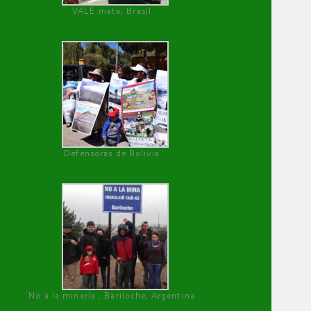
VALE mata, Brasil
Defensoras de Bolivia
No a la minería , Bariloche, Argentina