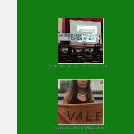
Valle de Elqui sin minería. Chile
Protestas contra VALE, Brasil