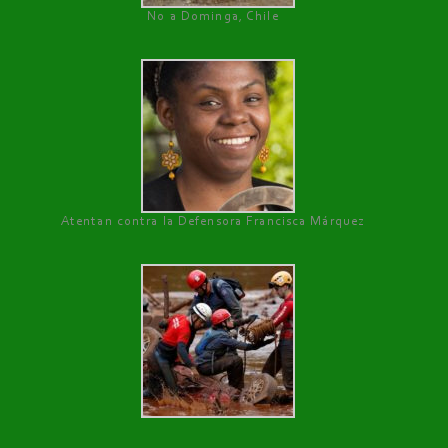
No a Dominga, Chile
Atentan contra la Defensora Francisca Márquez