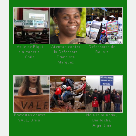
Valle de Elqui
Atentan contra
Defensoras de
sin minería.
la Defensora
Bolivia
Chile
Francisca
Márquez
Protestas contra
No a la minería ,
VALE, Brasil
Bariloche,
Argentina