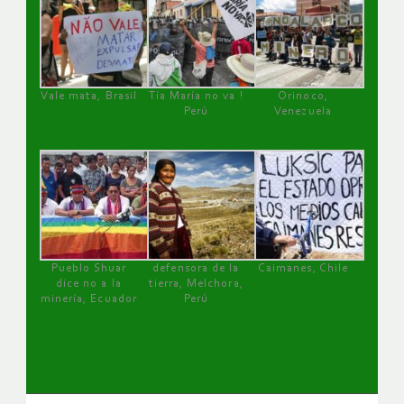
Vale mata, Brasil
Tía María no va !
Orinoco,
Perú
Venezuela
Pueblo Shuar
defensora de la
Caimanes, Chile
dice no a la
tierra, Melchora,
minería, Ecuador
Perú