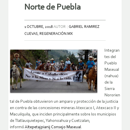
Norte de Puebla
1 OCTUBRE, 2018
AUTOR:
GABRIEL RAMIREZ
CUEVAS, REGENERACIÓN.MX
Integran
tes del
Pueblo
Maseual
(nahua)
de la
Sierra
Nororien
tal de Puebla obtuvieron un amparo y protección de la justicia
en contra de las concesiones mineras Atexcaco I, Atexcaco II y
Macuilquila, que inciden principalmente sobre los municipios
de Tlatlauquietepec, Yahonoahua y Cuetzalan;
informó
Altepetajpianij Consejo Maseual
.