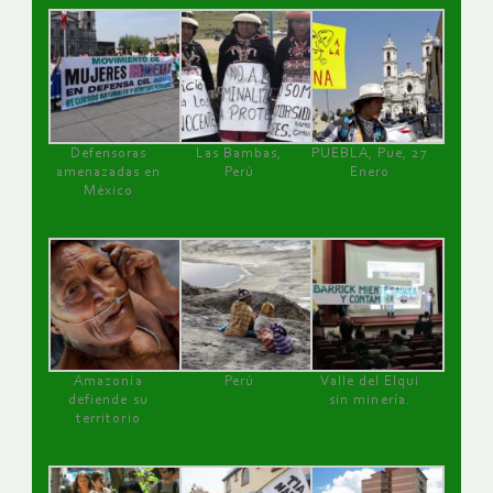
Defensoras
Las Bambas,
PUEBLA, Pue, 27
amenazadas en
Perú
Enero
México
Amazonía
Perú
Valle del Elqui
defiende su
sin minería.
territorio