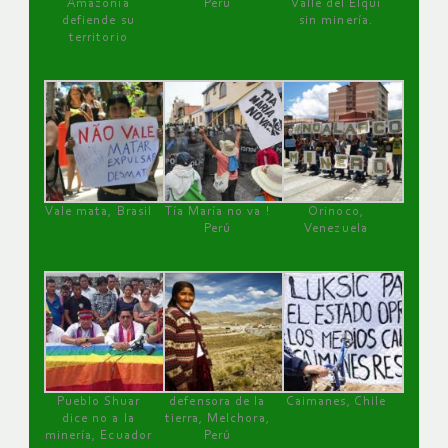
Amazonía
Perú
Valle del Elqui
defiende su
sin minería.
territorio
Vale mata, Brasil
Tía María no va !
Orinoco,
Perú
Venezuela
Pueblo Shuar
defensora de la
Caimanes, Chile
dice no a la
tierra, Melchora,
minería, Ecuador
Perú