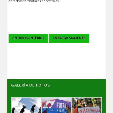
derechos territoriales ancestrales.
Navegador
ENTRADA ANTERIOR
ENTRADA SIGUIENTE
de
artículos
GALERÌA DE FOTOS