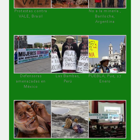
Protestas contra
No a la minería ,
VALE, Brasil
Bariloche,
Argentina
Defensoras
Las Bambas,
PUEBLA, Pue, 27
amenazadas en
Perú
Enero
México