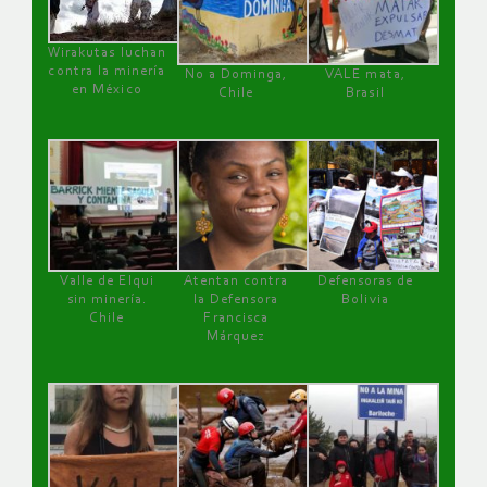
Wirakutas luchan
contra la minería
No a Dominga,
VALE mata,
en México
Chile
Brasil
Valle de Elqui
Atentan contra
Defensoras de
sin minería.
la Defensora
Bolivia
Chile
Francisca
Márquez