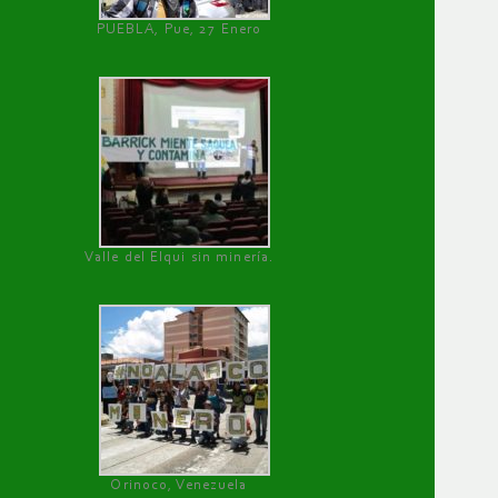
PUEBLA, Pue, 27 Enero
Valle del Elqui sin minería.
Orinoco, Venezuela