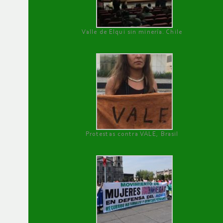
Valle de Elqui sin minería. Chile
Protestas contra VALE, Brasil