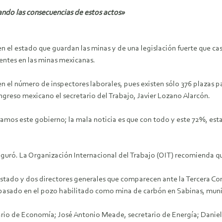
ando las consecuencias de estos actos»
el estado que guardan las minas y de una legislación fuerte que cast
dentes en las minas mexicanas.
en el número de inspectores laborales, pues existen sólo 376 plazas p
ngreso mexicano el secretario del Trabajo, Javier Lozano Alarcón.
iamos este gobierno; la mala noticia es que con todo y este 72%, es
seguró. La Organización Internacional del Trabajo (OIT) recomienda q
Estado y dos directores generales que comparecen ante la Tercera 
yo pasado en el pozo habilitado como mina de carbón en Sabinas, mun
etario de Economía; José Antonio Meade, secretario de Energía; Danie