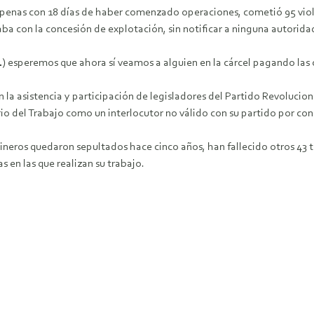
enas con 18 días de haber comenzado operaciones, cometió 95 violacio
ba con la concesión de explotación, sin notificar a ninguna autorida
 (…) esperemos que ahora sí veamos a alguien en la cárcel pagando la
la asistencia y participación de legisladores del Partido Revoluciona
rio del Trabajo como un interlocutor no válido con su partido por co
neros quedaron sepultados hace cinco años, han fallecido otros 43 t
s en las que realizan su trabajo.