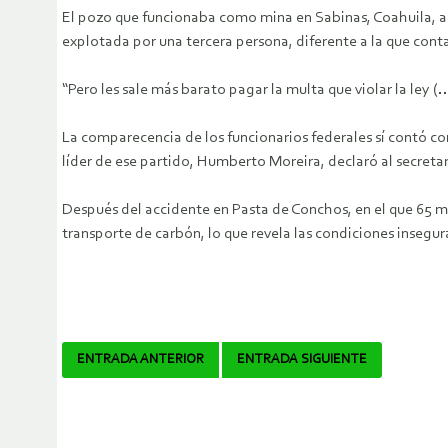
El pozo que funcionaba como mina en Sabinas, Coahuila, ap
explotada por una tercera persona, diferente a la que conta
“Pero les sale más barato pagar la multa que violar la ley
La comparecencia de los funcionarios federales sí contó con 
líder de ese partido, Humberto Moreira, declaró al secreta
Después del accidente en Pasta de Conchos, en el que 65 mi
transporte de carbón, lo que revela las condiciones insegura
Navegador
ENTRADA ANTERIOR
ENTRADA SIGUIENTE
de