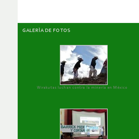
artículos
GALERÌA DE FOTOS
Wirakutas luchan contra la minería en México