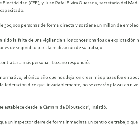
 Electricidad (CFE), y Juan Rafel Elvira Quesada, secretario del Med
ncapacitado.
de 300,000 personas de forma directa y sostiene un millón de empleos
 ha sido la falta de una vigilancia a los concesionarios de explotació
ones de seguridad para la realización de su trabajo.
 contratar a más personal, Lozano respondió:
ormativo; el único año que nos dejaron crear más plazas fue en 2007
la federación dice que, invariablemente, no se crearán plazas en nive
se establece desde la Cámara de Diputados”, insistió.
 que un inspector cierre de forma inmediata un centro de trabajo que 