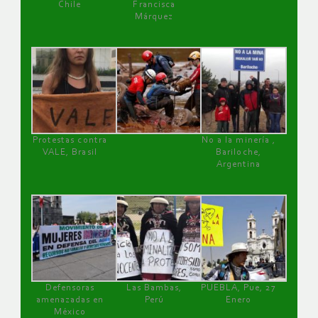
Chile
Francisca
Márquez
Protestas contra
No a la minería ,
VALE, Brasil
Bariloche,
Argentina
Defensoras
Las Bambas,
PUEBLA, Pue, 27
amenazadas en
Perú
Enero
México