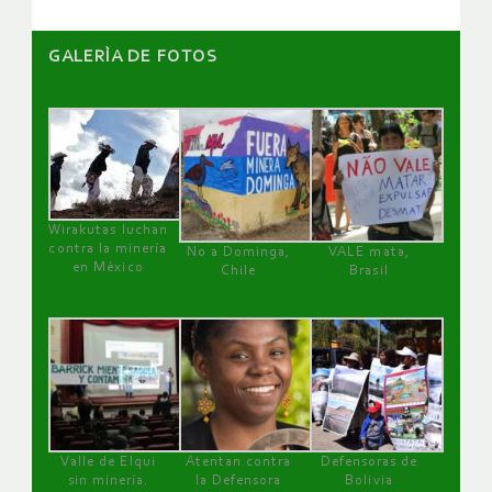
GALERÌA DE FOTOS
Wirakutas luchan
contra la minería
No a Dominga,
VALE mata,
en México
Chile
Brasil
Valle de Elqui
Atentan contra
Defensoras de
sin minería.
la Defensora
Bolivia