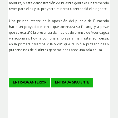
mentira, y esta demostración de nuestra gente es un tremendo
revés para ellos y su proyecto minero>> sentenció el dirigente.
Una prueba latente de la oposición del pueblo de Putaendo
hacia un proyecto minero que amenaza su futuro, y a pesar
que se extrañó la presencia de medios de prensa de Aconcagua
y nacionales, hoy la comuna empieza a manifestar su fuerza,
en la primera “Marcha x la Vida” que reunió a putaendinas y
putaendinos de distintas generaciones ante una sola causa.
Navegador
ENTRADA ANTERIOR
ENTRADA SIGUIENTE
de
artículos