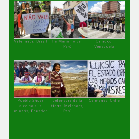
Vale mata, Brasil
Tía María no va !
Orinoco,
Perú
Venezuela
Pueblo Shuar
defensora de la
Caimanes, Chile
dice no a la
tierra, Melchora,
minería, Ecuador
Perú