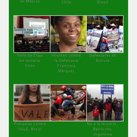
en México
Chile
Brasil
Valle de Elqui
Atentan contra
Defensoras de
sin minería.
la Defensora
Bolivia
Chile
Francisca
Márquez
Protestas contra
No a la minería ,
VALE, Brasil
Bariloche,
Argentina