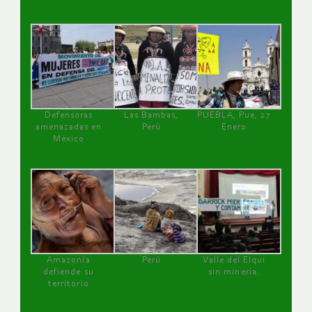
Defensoras
Las Bambas,
PUEBLA, Pue, 27
amenazadas en
Perú
Enero
México
Amazonía
Perú
Valle del Elqui
defiende su
sin minería.
territorio