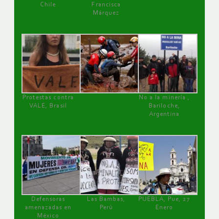
Chile
Francisca
Márquez
Protestas contra
No a la minería ,
VALE, Brasil
Bariloche,
Argentina
Defensoras
Las Bambas,
PUEBLA, Pue, 27
amenazadas en
Perú
Enero
México