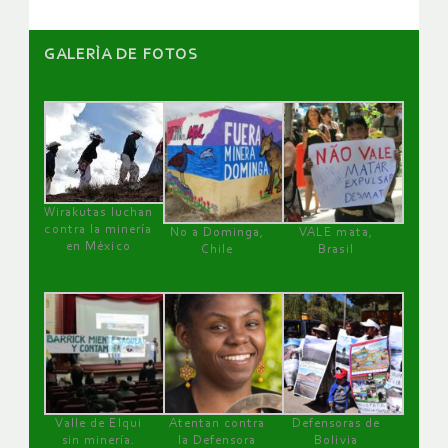
GALERÌA DE FOTOS
Wirakutas luchan
contra la minería
No a Dominga,
VALE mata,
en México
Chile
Brasil
Valle de Elqui
Atentan contra
Defensoras de
sin minería.
la Defensora
Bolivia