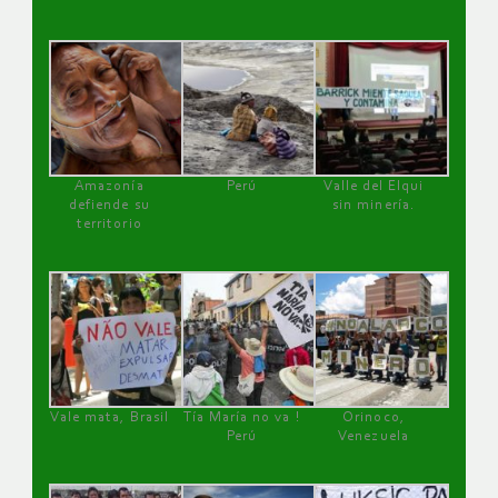
Amazonía
Perú
Valle del Elqui
defiende su
sin minería.
territorio
Vale mata, Brasil
Tía María no va !
Orinoco,
Perú
Venezuela