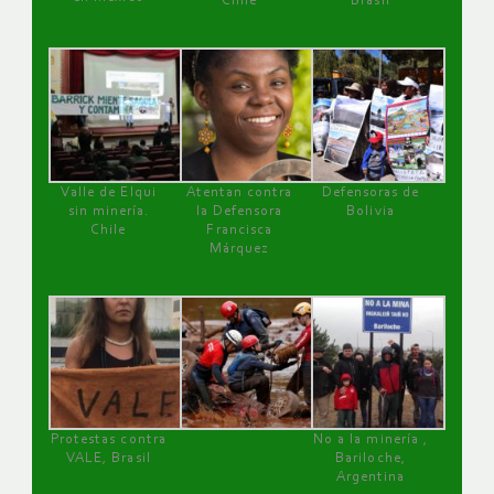
Chile
Brasil
Valle de Elqui
Atentan contra
Defensoras de
sin minería.
la Defensora
Bolivia
Chile
Francisca
Márquez
Protestas contra
No a la minería ,
VALE, Brasil
Bariloche,
Argentina