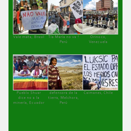
Vale mata, Brasil
Tía María no va !
Orinoco,
Perú
Venezuela
Pueblo Shuar
defensora de la
Caimanes, Chile
dice no a la
tierra, Melchora,
minería, Ecuador
Perú