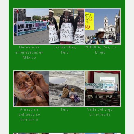
Defensoras
Las Bambas,
PUEBLA, Pue, 27
amenazadas en
Perú
Enero
México
Amazonía
Perú
Valle del Elqui
defiende su
sin minería.
territorio