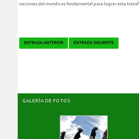
naciones del mundo es fundamental para lograr esta transf
Navegador
ENTRADA ANTERIOR
ENTRADA SIGUIENTE
de
artículos
GALERÌA DE FOTOS