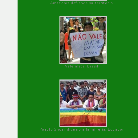
Amazonía defiende su territorio
Vale mata, Brasil
Pueblo Shuar dice no a la minería, Ecuador