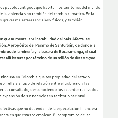
de los pueblos antiguos que habitan los territorios del mundo.
e la violencia sino también del cambio climático. En la
do graves malestares sociales y físicos, y también
ón que aumenta la vulnerabilidad del país. Afecta las
ción. A propósito del Páramo de Santurbán, de donde la
ombros de la minería y la basura de Bucaramanga, el cual
r allí basuras por término de un millón de días o 2.700
da ninguna en Colombia que sea propiedad del estado
 refleja el tipo de relación entre el gobierno y las
berles consultado, desconociendo los acuerdos realizados
 expansión de sus negocios en territorio nacional.
s efectivas que no dependan de la especulación financiera
 manera en que éstas se emplean. El compromiso de las