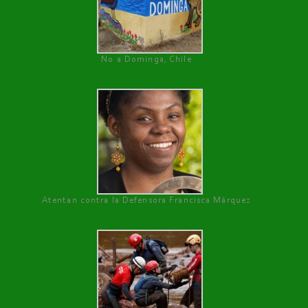
No a Dominga, Chile
Atentan contra la Defensora Francisca Márquez