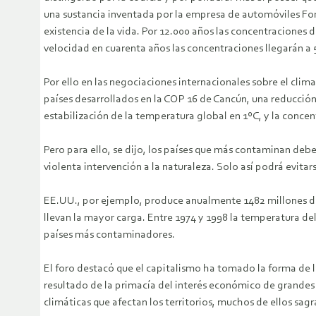
una sustancia inventada por la empresa de automóviles Ford
existencia de la vida. Por 12.000 años las concentraciones
velocidad en cuarenta años las concentraciones llegarán a 5
Por ello en las negociaciones internacionales sobre el cl
países desarrollados en la COP 16 de Cancún, una reducció
estabilización de la temperatura global en 1ºC, y la conce
Pero para ello, se dijo, los países que más contaminan deb
violenta intervención a la naturaleza. Solo así podrá evitars
EE.UU., por ejemplo, produce anualmente 1482 millones de
llevan la mayor carga. Entre 1974 y 1998 la temperatura d
países más contaminadores.
El foro destacó que el capitalismo ha tomado la forma de la
resultado de la primacía del interés económico de grandes e
climáticas que afectan los territorios, muchos de ellos sagr