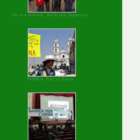
No a la minería , Bariloche, Argentina
PUEBLA, Pue, 27 Enero