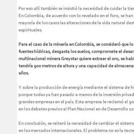
Por eso allí también se insistió la necesidad de cuidar la ti
En Colombia, de acuerdo con lo revelado en el foro, se han 
mayoría de los casos las alteraciones de la vida natural des
espirituales.
Para el caso de la minería en Colombia, se consideró que lo
fuentes hídricas, desgasta los suelos, compromete el des
multinacional minera Greystar quiere extraer el oro, se ha
tendría 900 metros de altura y una capacidad de almacenar 
años.
Y sobre la producción de energía mediante el sistema de h
porque todas ya han pasado a manos de la inversión privada
grandes empresas en el país. Esta empresa le reclamó al g
en los debates previos al Plan Nacional en de Desarrollo 2
En conclusión, se reiteró la necesidad de cambiar el sistem
en los mercados internacionales. El problema no es la tecno