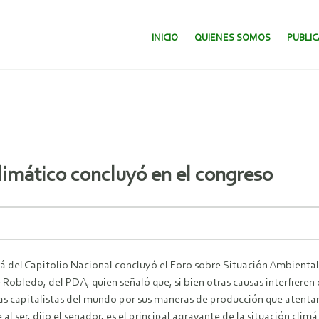
SALTAR AL CONTENIDO.
INICIO
QUIENES SOMOS
PUBLI
imático concluyó en el congreso
á del Capitolio Nacional concluyó el Foro sobre Situación Ambiental
Robledo, del PDA, quien señaló que, si bien otras causas interfieren 
as capitalistas del mundo por sus maneras de producción que atenta
al ser, dijo el senador, es el principal agravante de la situación clim