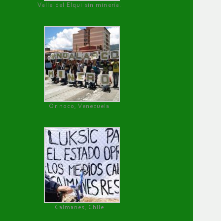
Valle del Elqui sin minería.
Orinoco, Venezuela
Caimanes, Chile