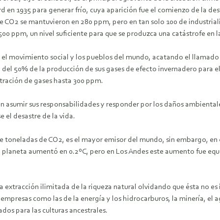
 en 1935 para generar frío, cuya aparición fue el comienzo de la des
 de CO2 se mantuvieron en 280 ppm, pero en tan solo 100 de industrial
00 ppm, un nivel suficiente para que se produzca una catástrofe en la
ima el movimiento social y los pueblos del mundo, acatando el llamad
n del 50% de la producción de sus gases de efecto invernadero para 
ntración de gases hasta 300 ppm.
en asumir sus responsabilidades y responder por los daños ambientale
e el desastre de la vida.
 toneladas de CO2, es el mayor emisor del mundo, sin embargo, en c
el planeta aumentó en 0.2ºC, pero en Los Andes este aumento fue equ
 extracción ilimitada de la riqueza natural olvidando que ésta no es i
mpresas como las de la energía y los hidrocarburos, la minería, el ag
ados para las culturas ancestrales.