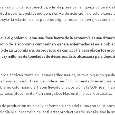
erra y reivindicar sus derechos, a fin de preservar la riqueza cultural 
declarado 32 pueblos indígenas en vía de extinción, no solo a causa d
truyen la relación de los pueblos originarios con la tierra, ocasionan
 que el gobierno llama una línea fuerte de la economía es una situaci
arrollo de la economía campesina y genera enfermedades en la pobla
bló de La Escombrera, un proyecto de casi 400 ha para ubicar los esc
717 millones de toneladas de desechos. Esto alcanzaría para deposita
idroeléctricas, también llamadas dinosaurios, se reveló que no que
 transnacional. El caso de Endesa, según lo comentado en el Congreso,
obierno colombiano el haber llevado una posición a la COP 16 sin ha
010-2014 (documento Plan Energético Nacional), lo cual obstaculiza la
a de producción mundial y enfrentar la crisis del clima con solucione
logía ni el desarrollo de las fuerzas productivas de un país, sino la