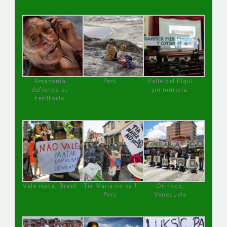
Amazonía
Perú
Valle del Elqui
defiende su
sin minería.
territorio
Vale mata, Brasil
Tía María no va !
Orinoco,
Perú
Venezuela