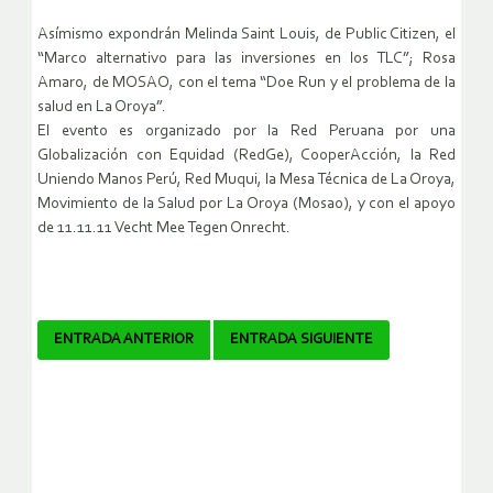
Asímismo expondrán Melinda Saint Louis, de Public Citizen, el
“Marco alternativo para las inversiones en los TLC”; Rosa
Amaro, de MOSAO, con el tema “Doe Run y el problema de la
salud en La Oroya”.
El evento es organizado por la Red Peruana por una
Globalización con Equidad (RedGe), CooperAcción, la Red
Uniendo Manos Perú, Red Muqui, la Mesa Técnica de La Oroya,
Movimiento de la Salud por La Oroya (Mosao), y con el apoyo
de 11.11.11 Vecht Mee Tegen Onrecht.
Navegador
ENTRADA ANTERIOR
ENTRADA SIGUIENTE
de
artículos