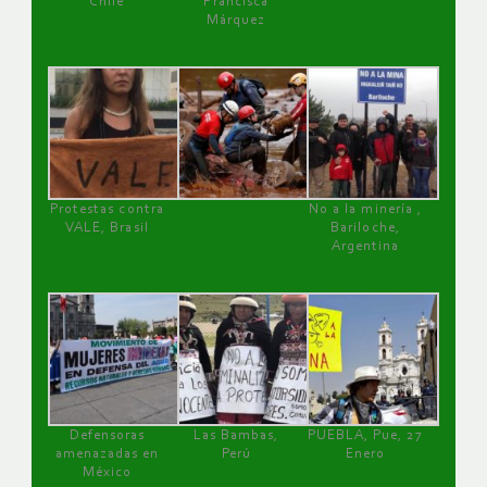
Chile
Francisca
Márquez
Protestas contra
No a la minería ,
VALE, Brasil
Bariloche,
Argentina
Defensoras
Las Bambas,
PUEBLA, Pue, 27
amenazadas en
Perú
Enero
México