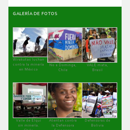
GALERÌA DE FOTOS
Wirakutas luchan
contra la minería
No a Dominga,
VALE mata,
en México
Chile
Brasil
Valle de Elqui
Atentan contra
Defensoras de
sin minería.
la Defensora
Bolivia