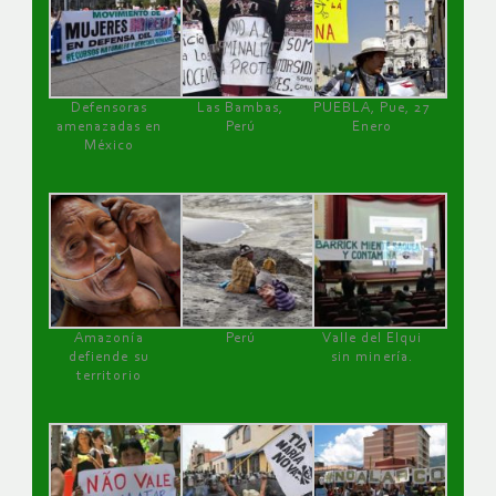
Defensoras
Las Bambas,
PUEBLA, Pue, 27
amenazadas en
Perú
Enero
México
Amazonía
Perú
Valle del Elqui
defiende su
sin minería.
territorio