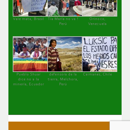
Vale mata, Brasil
Tía María no va !
Orinoco,
Perú
Venezuela
Pueblo Shuar
defensora de la
Caimanes, Chile
dice no a la
tierra, Melchora,
minería, Ecuador
Perú