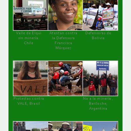
Valle de Elqui
Atentan contra
Defensoras de
sin minería.
la Defensora
Bolivia
Chile
Francisca
Márquez
Protestas contra
No a la minería ,
VALE, Brasil
Bariloche,
Argentina