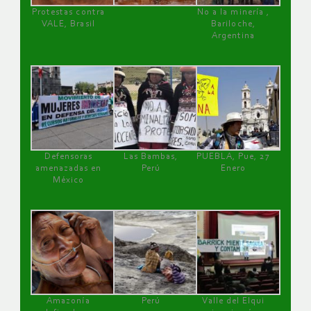
Protestas contra
No a la minería ,
VALE, Brasil
Bariloche,
Argentina
Defensoras
Las Bambas,
PUEBLA, Pue, 27
amenazadas en
Perú
Enero
México
Amazonía
Perú
Valle del Elqui