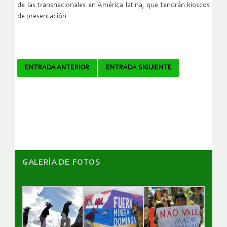
de las transnacionales en América latina, que tendrán kioscos
de presentación.
Navegador
ENTRADA ANTERIOR
ENTRADA SIGUIENTE
de
artículos
GALERÌA DE FOTOS