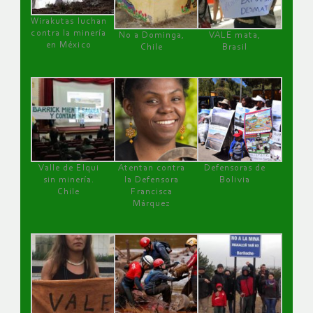
Wirakutas luchan
contra la minería
No a Dominga,
VALE mata,
en México
Chile
Brasil
Valle de Elqui
Atentan contra
Defensoras de
sin minería.
la Defensora
Bolivia
Chile
Francisca
Márquez