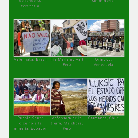
defiende su
sin minería.
territorio
Vale mata, Brasil
Tía María no va !
Orinoco,
Perú
Venezuela
Pueblo Shuar
defensora de la
Caimanes, Chile
dice no a la
tierra, Melchora,
minería, Ecuador
Perú