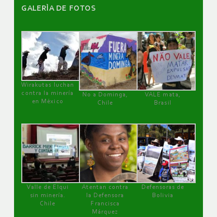
GALERÌA DE FOTOS
Wirakutas luchan
contra la minería
No a Dominga,
VALE mata,
en México
Chile
Brasil
Valle de Elqui
Atentan contra
Defensoras de
sin minería.
la Defensora
Bolivia
Chile
Francisca
Márquez