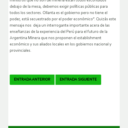
ministros que no son de minería están todos escondidos
debajo de la mesa, debemos exigir políticas públicas para
todos los sectores. Ollanta es el gobierno pero no tiene el
poder, está secuestrado por el poder económico”. Quizás este
mensaje nos deja un interrogante importante acera de las
enseñanzas de la experiencia del Perú para el futuro de la
Argentina Minera que nos proponen el establishment
económico y sus aliados locales en los gobiernos nacional y
provinciales.
Navegador
ENTRADA ANTERIOR
ENTRADA SIGUIENTE
de
artículos