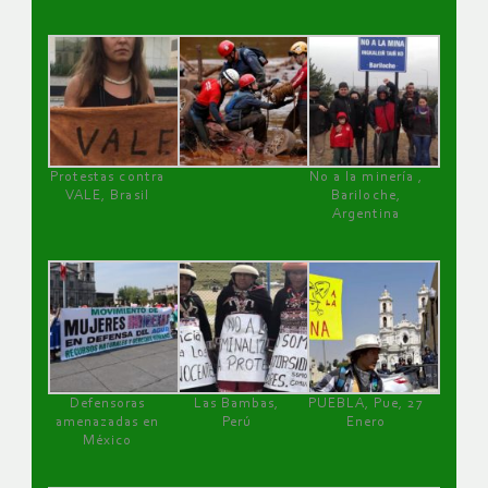
Protestas contra
No a la minería ,
VALE, Brasil
Bariloche,
Argentina
Defensoras
Las Bambas,
PUEBLA, Pue, 27
amenazadas en
Perú
Enero
México