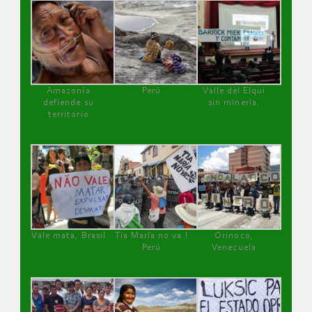
Amazonía
Perú
Valle del Elqui
defiende su
sin minería.
territorio
Vale mata, Brasil
Tía María no va !
Orinoco,
Perú
Venezuela