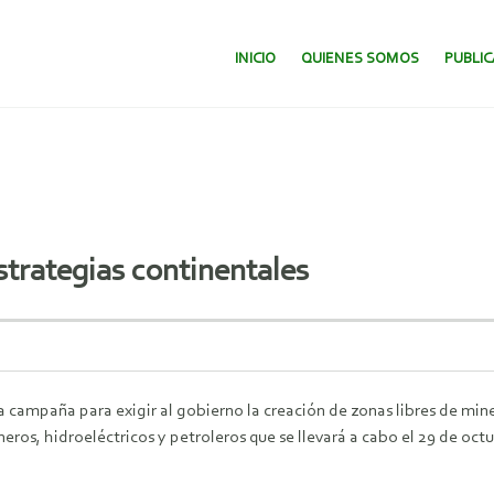
SALTAR AL CONTENIDO.
INICIO
QUIENES SOMOS
PUBLI
strategias continentales
a campaña para exigir al gobierno la creación de zonas libres de mi
neros, hidroeléctricos y petroleros que se llevará a cabo el 29 de oc