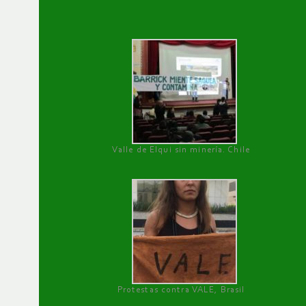
Valle de Elqui sin minería. Chile
Protestas contra VALE, Brasil