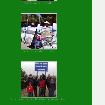
VALE mata, Brasil
Defensoras de Bolivia
No a la minería , Bariloche, Argentina