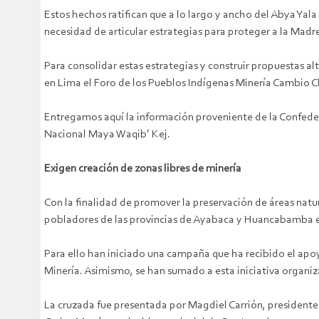
Estos hechos ratifican que a lo largo y ancho del Abya Yala 
necesidad de articular estrategias para proteger a la Madre
Para consolidar estas estrategias y construir propuestas al
en Lima el Foro de los Pueblos Indígenas Minería Cambio Cli
Entregamos aquí la información proveniente de la Confed
Nacional Maya Waqib’ Kej.
Exigen creación de zonas libres de minería
Con la finalidad de promover la preservación de áreas natur
pobladores de las provincias de Ayabaca y Huancabamba en
Para ello han iniciado una campaña que ha recibido el apo
Minería. Asimismo, se han sumado a esta iniciativa organiz
La cruzada fue presentada por Magdiel Carrión, president