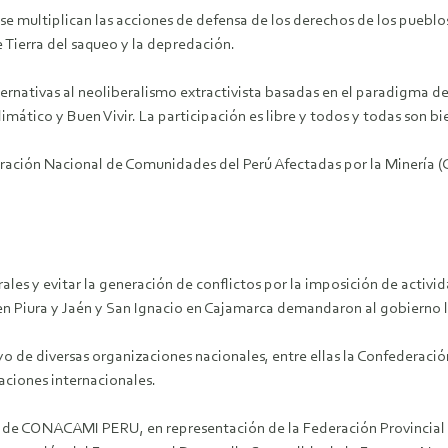
se multiplican las acciones de defensa de los derechos de los pueblos
 Tierra del saqueo y la depredación.
ternativas al neoliberalismo extractivista basadas en el paradigma de
mático y Buen Vivir. La participación es libre y todos y todas son bi
eración Nacional de Comunidades del Perú Afectadas por la Minería
ales y evitar la generación de conflictos por la imposición de activi
 Piura y Jaén y San Ignacio en Cajamarca demandaron al gobierno la 
yo de diversas organizaciones nacionales, entre ellas la Confederac
aciones internacionales.
e de CONACAMI PERU, en representación de la Federación Provincial