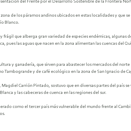
esentación del Frente por el Desarrollo Sostenible de la Frontera Nort
a zona de los páramos andinos ubicados en estas localidades y que s
Río Blanco.
frágil que alberga gran variedad de especies endémicas, algunas de 
ca, pues las aguas que nacen en la zona alimentan las cuencas del Quir
ltura y ganadería, que sirven para abastecer los mercados del norte 
omo Tambogrande y de café ecológico en la zona de San Ignacio de C
 Magdiel Carrión Pintado, sostuvo que en diversas partes del país 
Blanca y las cabeceras de cuenca en las regiones del sur.
derado como el tercer país más vulnerable del mundo frente al Camb
os.