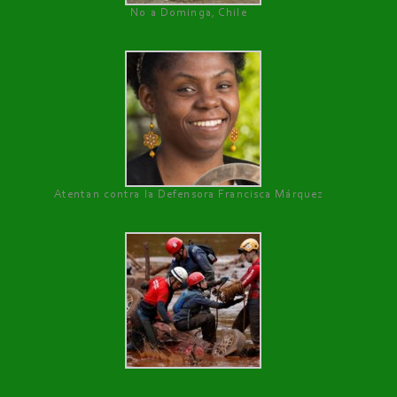
No a Dominga, Chile
Atentan contra la Defensora Francisca Márquez