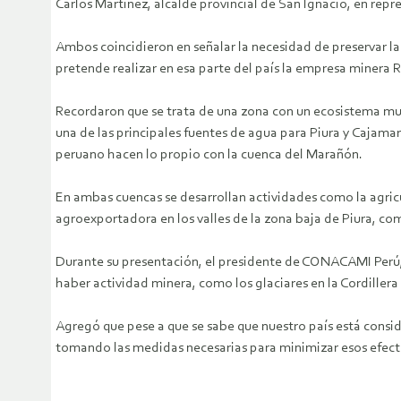
Carlos Martínez, alcalde provincial de San Ignacio, en repr
Ambos coincidieron en señalar la necesidad de preservar l
pretende realizar en esa parte del país la empresa minera 
Recordaron que se trata de una zona con un ecosistema muy 
una de las principales fuentes de agua para Piura y Cajamar
peruano hacen lo propio con la cuenca del Marañón.
En ambas cuencas se desarrollan actividades como la agricu
agroexportadora en los valles de la zona baja de Piura, c
Durante su presentación, el presidente de CONACAMI Perú,
haber actividad minera, como los glaciares en la Cordillera 
Agregó que pese a que se sabe que nuestro país está consi
tomando las medidas necesarias para minimizar esos efect