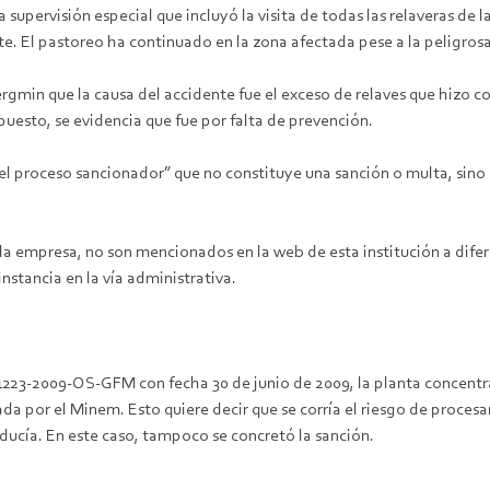
 una supervisión especial que incluyó la visita de todas las relaveras
e. El pastoreo ha continuado en la zona afectada pese a la peligros
rgmin que la causa del accidente fue el exceso de relaves que hizo co
xpuesto, se evidencia que fue por falta de prevención.
del proceso sancionador” que no constituye una sanción o multa, sino 
la empresa, no son mencionados en la web de esta institución a difer
nstancia en la vía administrativa.
 N°1223-2009-OS-GFM con fecha 30 de junio de 2009, la planta concen
a por el Minem. Esto quiere decir que se corría el riesgo de procesa
ucía. En este caso, tampoco se concretó la sanción.