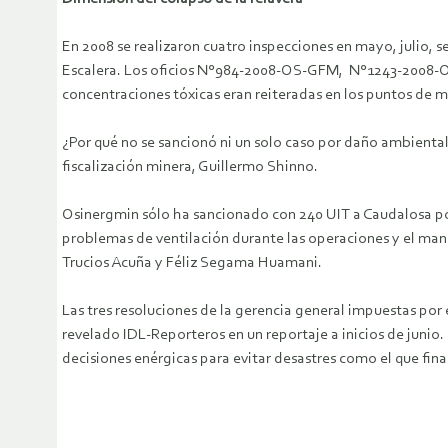
En 2008 se realizaron cuatro inspecciones en mayo, julio, s
Escalera. Los oficios N°984-2008-OS-GFM, N°1243-2008-O
concentraciones tóxicas eran reiteradas en los puntos de m
¿Por qué no se sancionó ni un solo caso por daño ambienta
fiscalización minera, Guillermo Shinno.
Osinergmin sólo ha sancionado con 240 UIT a Caudalosa por
problemas de ventilación durante las operaciones y el mane
Trucios Acuña y Féliz Segama Huamani.
Las tres resoluciones de la gerencia general impuestas po
revelado IDL-Reporteros en un reportaje a inicios de junio.
decisiones enérgicas para evitar desastres como el que fin