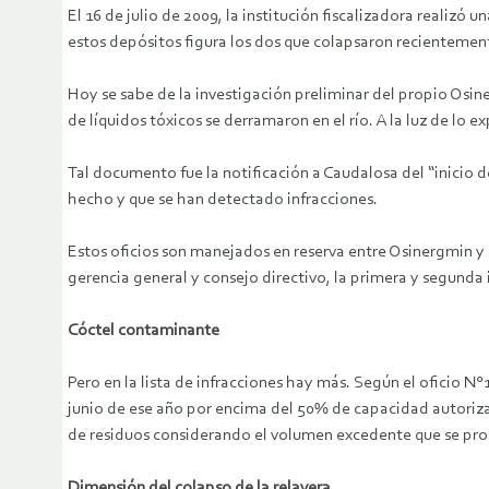
El 16 de julio de 2009, la institución fiscalizadora realizó
estos depósitos figura los dos que colapsaron recientement
Hoy se sabe de la investigación preliminar del propio Osine
de líquidos tóxicos se derramaron en el río. A la luz de lo e
Tal documento fue la notificación a Caudalosa del “inicio 
hecho y que se han detectado infracciones.
Estos oficios son manejados en reserva entre Osinergmin y 
gerencia general y consejo directivo, la primera y segunda i
Cóctel contaminante
Pero en la lista de infracciones hay más. Según el oficio
junio de ese año por encima del 50% de capacidad autorizad
de residuos considerando el volumen excedente que se prod
Dimensión del colapso de la relavera