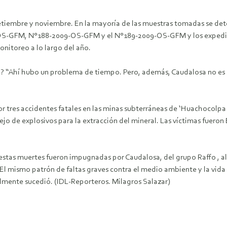
etiembre y noviembre. En la mayoría de las muestras tomadas se detec
S-GFM, N°188-2009-OS-GFM y el N°189-2009-OS-GFM y los expedient
onitoreo a lo largo del año.
l? “Ahí hubo un problema de tiempo. Pero, además, Caudalosa no es 
 tres accidentes fatales en las minas subterráneas de ‘Huachocolpa 
jo de explosivos para la extracción del mineral. Las víctimas fueron 
r estas muertes fueron impugnadas por Caudalosa, del grupo Raffo ,
 El mismo patrón de faltas graves contra el medio ambiente y la vida 
almente sucedió. (IDL-Reporteros. Milagros Salazar)