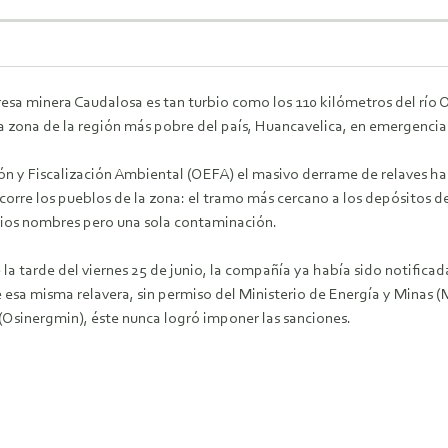
presa minera Caudalosa es tan turbio como los 110 kilómetros del r
a zona de la región más pobre del país, Huancavelica, en emergencia
n y Fiscalización Ambiental (OEFA) el masivo derrame de relaves ha
re los pueblos de la zona: el tramo más cercano a los depósitos de 
rios nombres pero una sola contaminación.
 la tarde del viernes 25 de junio, la compañía ya había sido notifica
esa misma relavera, sin permiso del Ministerio de Energía y Minas (M
(Osinergmin), éste nunca logró imponer las sanciones.