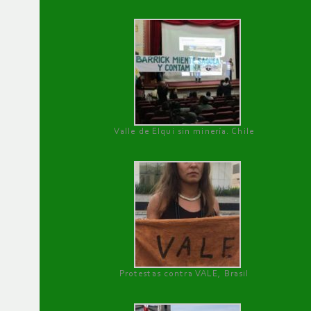
Valle de Elqui sin minería. Chile
Protestas contra VALE, Brasil