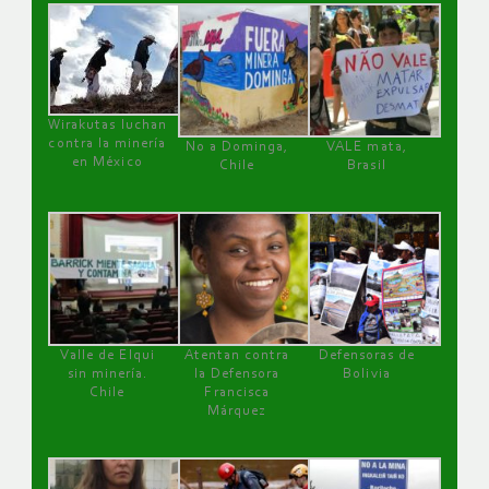
Wirakutas luchan
contra la minería
No a Dominga,
VALE mata,
en México
Chile
Brasil
Valle de Elqui
Atentan contra
Defensoras de
sin minería.
la Defensora
Bolivia
Chile
Francisca
Márquez