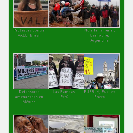
Protestas contra
No a la minería ,
VALE, Brasil
Bariloche,
Argentina
Defensoras
Las Bambas,
PUEBLA, Pue, 27
amenazadas en
Perú
Enero
México