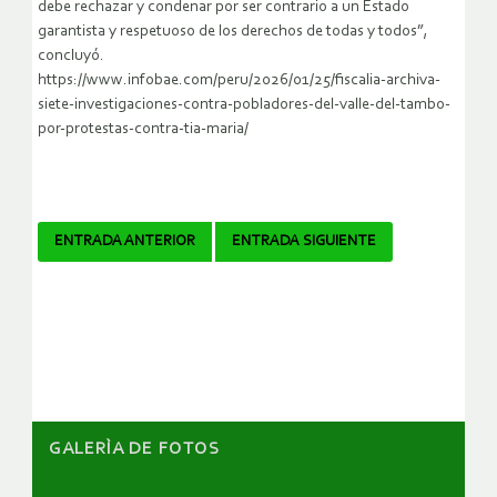
debe rechazar y condenar por ser contrario a un Estado
garantista y respetuoso de los derechos de todas y todos”,
concluyó.
https://www.infobae.com/peru/2026/01/25/fiscalia-archiva-
siete-investigaciones-contra-pobladores-del-valle-del-tambo-
por-protestas-contra-tia-maria/
Navegador
ENTRADA ANTERIOR
ENTRADA SIGUIENTE
de
artículos
GALERÌA DE FOTOS