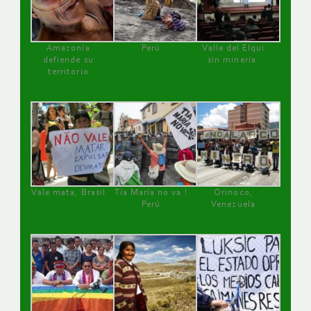
Amazonía
Perú
Valle del Elqui
defiende su
sin minería.
territorio
Vale mata, Brasil
Tía María no va !
Orinoco,
Perú
Venezuela