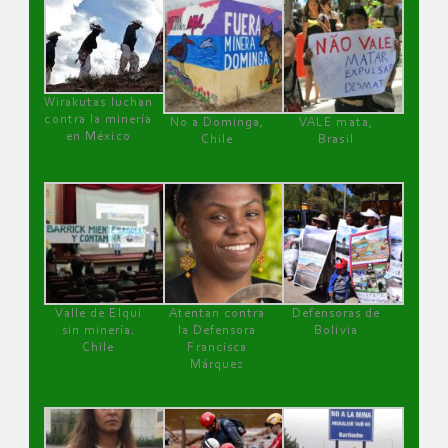
Wirakutas luchan
contra la minería
No a Dominga,
VALE mata,
en México
Chile
Brasil
Valle de Elqui
Atentan contra
Defensoras de
sin minería.
la Defensora
Bolivia
Chile
Francisca
Márquez