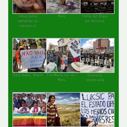
Amazonía
Perú
Valle del Elqui
defiende su
sin minería.
territorio
Vale mata, Brasil
Tía María no va !
Orinoco,
Perú
Venezuela