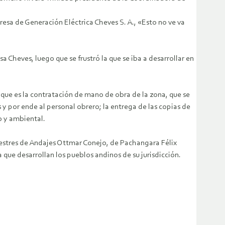
sa de Generación Eléctrica Cheves S. A., «Esto no ve va
 Cheves, luego que se frustró la que se iba a desarrollar en
 que es la contratación de mano de obra de la zona, que se
 por ende al personal obrero; la entrega de las copias de
o y ambiental.
estres de Andajes Ottmar Conejo, de Pachangara Félix
ue desarrollan los pueblos andinos de su jurisdicción.