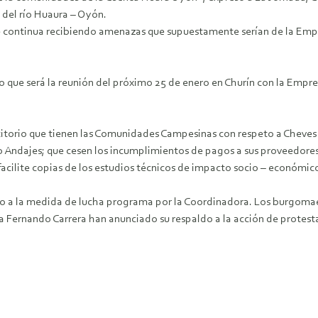
 del río Huaura – Oyón.
e continua recibiendo amenazas que supuestamente serían de la Empre
que será la reunión del próximo 25 de enero en Churín con la Empresa
etitorio que tienen las Comunidades Campesinas con respeto a Cheves
ndajes; que cesen los incumplimientos de pagos a sus proveedores y
acilite copias de los estudios técnicos de impacto socio – económic
do a la medida de lucha programa por la Coordinadora. Los burgoma
ernando Carrera han anunciado su respaldo a la acción de protesta q