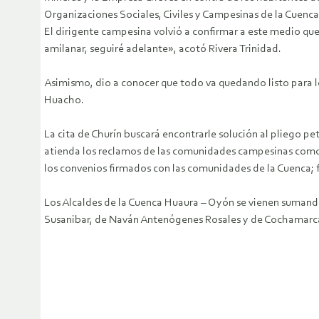
Organizaciones Sociales, Civiles y Campesinas de la Cuenca
El dirigente campesina volvió a confirmar a este medio qu
amilanar, seguiré adelante», acotó Rivera Trinidad.
Asimismo, dio a conocer que todo va quedando listo para lo 
Huacho.
La cita de Churín buscará encontrarle solución al pliego p
atienda los reclamos de las comunidades campesinas como A
los convenios firmados con las comunidades de la Cuenca; f
Los Alcaldes de la Cuenca Huaura – Oyón se vienen suman
Susanibar, de Naván Antenógenes Rosales y de Cochamarca F