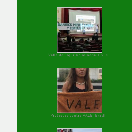
Valle de Elqui sin minería. Chile
Protestas contra VALE, Brasil