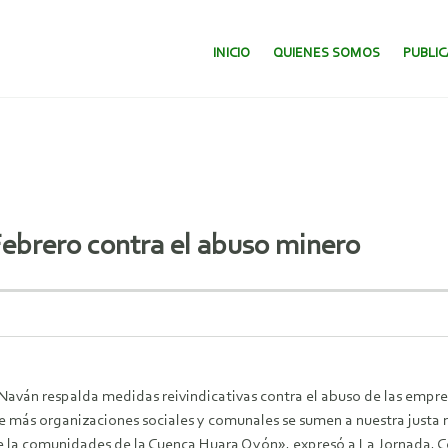
SALTAR AL CONTENIDO.
INICIO
QUIENES SOMOS
PUBLI
Febrero contra el abuso minero
 Naván respalda medidas reivindicativas contra el abuso de las emp
 que más organizaciones sociales y comunales se sumen a nuestra just
e la comunidades de la Cuenca Huara Oyón», expresó a La Jornada, Co