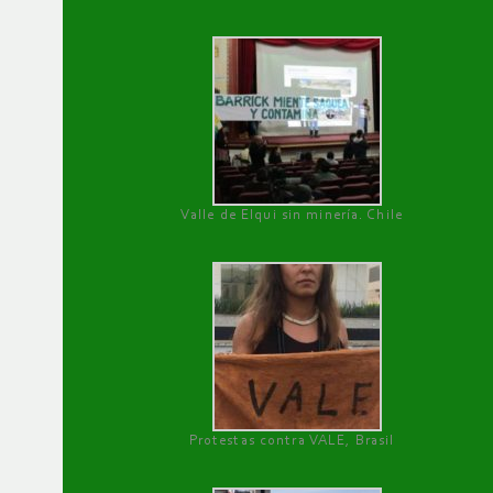
Valle de Elqui sin minería. Chile
Protestas contra VALE, Brasil