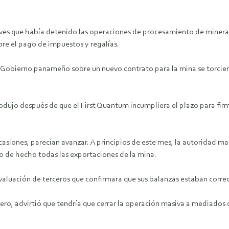
eves que había detenido las operaciones de procesamiento de minera
bre el pago de impuestos y regalías.
l Gobierno panameño sobre un nuevo contrato para la mina se torcie
rodujo después de que el First Quantum incumpliera el plazo para fir
asiones, parecían avanzar. A principios de este mes, la autoridad 
 de hecho todas las exportaciones de la mina.
evaluación de terceros que confirmara que sus balanzas estaban corr
rero, advirtió que tendría que cerrar la operación masiva a mediados