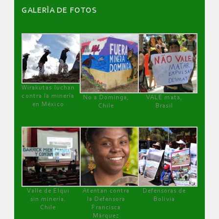
GALERÌA DE FOTOS
Wirakutas luchan
contra la minería
No a Dominga,
VALE mata,
en México
Chile
Brasil
Valle de Elqui
Atentan contra
Defensoras de
sin minería.
la Defensora
Bolivia
Chile
Francisca
Márquez