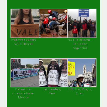
Protestas contra
No a la minería ,
VALE, Brasil
Bariloche,
Argentina
Defensoras
Las Bambas,
PUEBLA, Pue, 27
amenazadas en
Perú
Enero
México