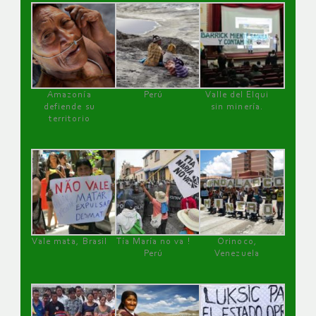
Amazonía
Perú
Valle del Elqui
defiende su
sin minería.
territorio
Vale mata, Brasil
Tía María no va !
Orinoco,
Perú
Venezuela