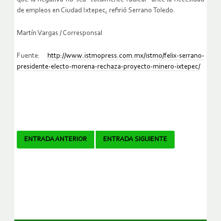
de empleos en Ciudad Ixtepec, refirió Serrano Toledo.
Martín Vargas / Corresponsal
Fuente:
http://www.istmopress.com.mx/istmo/felix-serrano-
presidente-electo-morena-rechaza-proyecto-minero-ixtepec/
Navegador
ENTRADA ANTERIOR
ENTRADA SIGUIENTE
de
artículos