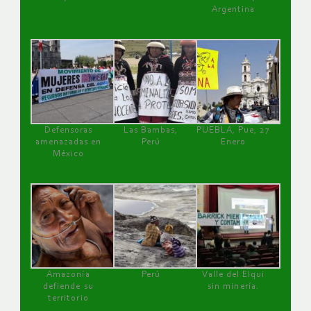
Argentina
Defensoras
Las Bambas,
PUEBLA, Pue, 27
amenazadas en
Perú
Enero
México
Amazonía
Perú
Valle del Elqui
defiende su
sin minería.
territorio