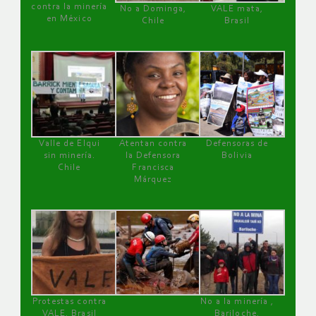
contra la minería
No a Dominga,
VALE mata,
en México
Chile
Brasil
Valle de Elqui
Atentan contra
Defensoras de
sin minería.
la Defensora
Bolivia
Chile
Francisca
Márquez
Protestas contra
No a la minería ,
VALE, Brasil
Bariloche,