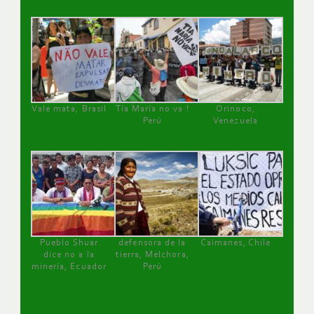
Vale mata, Brasil
Tía María no va !
Orinoco,
Perú
Venezuela
Pueblo Shuar
defensora de la
Caimanes, Chile
dice no a la
tierra, Melchora,
minería, Ecuador
Perú