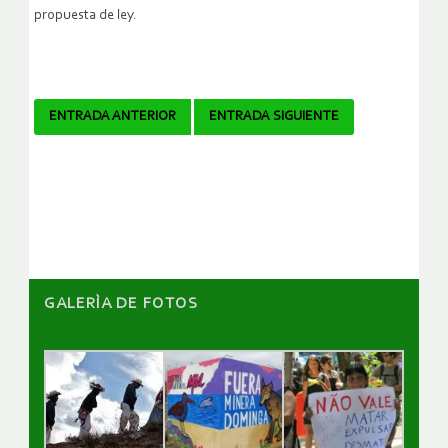
propuesta de ley.
Navegador
ENTRADA ANTERIOR
ENTRADA SIGUIENTE
de
artículos
GALERÌA DE FOTOS