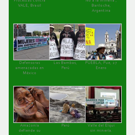
Protestas contra
No a la minería ,
VALE, Brasil
Bariloche,
Argentina
Defensoras
Las Bambas,
PUEBLA, Pue, 27
amenazadas en
Perú
Enero
México
Amazonía
Perú
Valle del Elqui
defiende su
sin minería.