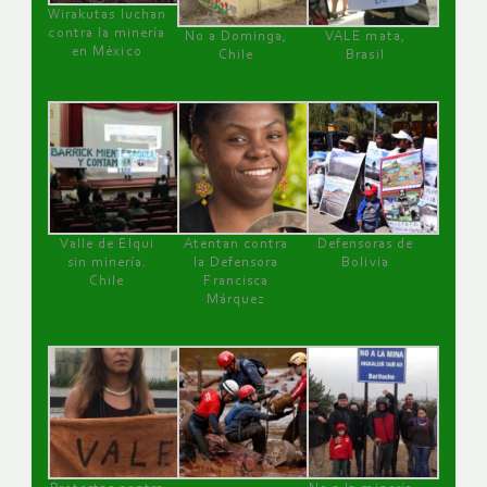
Wirakutas luchan
contra la minería
No a Dominga,
VALE mata,
en México
Chile
Brasil
Valle de Elqui
Atentan contra
Defensoras de
sin minería.
la Defensora
Bolivia
Chile
Francisca
Márquez