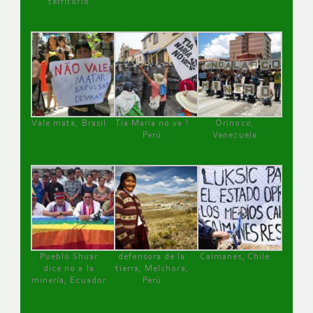
territorio
Vale mata, Brasil
Tía María no va !
Orinoco,
Perú
Venezuela
Pueblo Shuar
defensora de la
Caimanes, Chile
dice no a la
tierra, Melchora,
minería, Ecuador
Perú