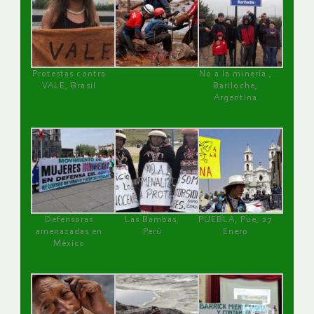
Protestas contra
No a la minería ,
VALE, Brasil
Bariloche,
Argentina
Defensoras
Las Bambas,
PUEBLA, Pue, 27
amenazadas en
Perú
Enero
México