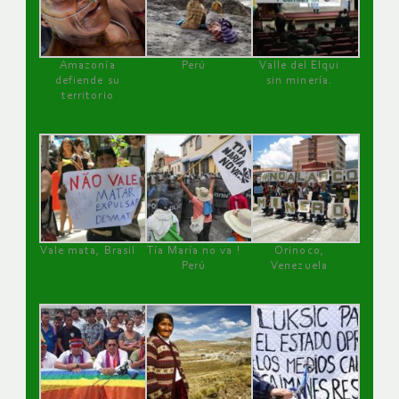
Amazonía
Perú
Valle del Elqui
defiende su
sin minería.
territorio
Vale mata, Brasil
Tía María no va !
Orinoco,
Perú
Venezuela