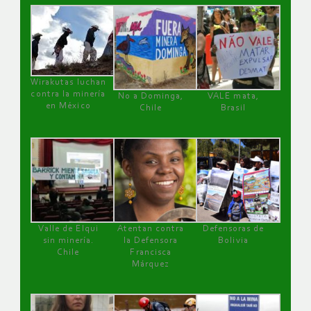
Wirakutas luchan
contra la minería
No a Dominga,
VALE mata,
en México
Chile
Brasil
Valle de Elqui
Atentan contra
Defensoras de
sin minería.
la Defensora
Bolivia
Chile
Francisca
Márquez