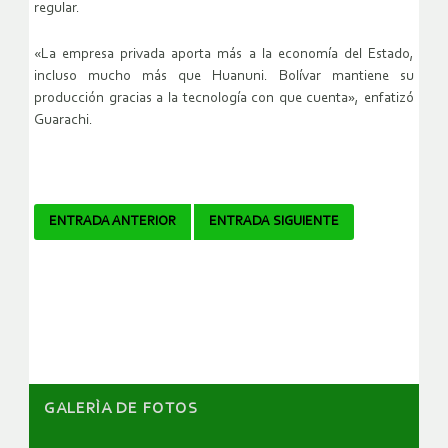
regular.
«La empresa privada aporta más a la economía del Estado,
incluso mucho más que Huanuni. Bolívar mantiene su
producción gracias a la tecnología con que cuenta», enfatizó
Guarachi.
Navegador
ENTRADA ANTERIOR
ENTRADA SIGUIENTE
de
artículos
GALERÌA DE FOTOS