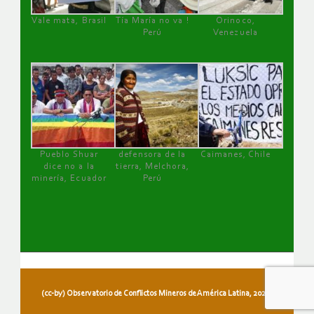
Vale mata, Brasil
Tía María no va !
Orinoco,
Perú
Venezuela
Pueblo Shuar
defensora de la
Caimanes, Chile
dice no a la
tierra, Melchora,
minería, Ecuador
Perú
(cc-by) Observatorio de Conflictos Mineros de América Latina, 2026