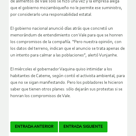
de alimentos de Vale sólo se hizo una vez y la empresa alega
que el gobierno mozambiqueño no le permite ese suministro,
por considerarlo una responsabilidad estatal.
El gobierno nacional anunció días atrás que concretó un
memorándum de entendimiento con Vale para que se honren
los compromisos de la compañía. “Pero nuestra opinión, con
los datos del terreno, indican que el anuncio se trata apenas de
un intento para calmar a las poblaciones”, alertó Vunjanhe.
El miércoles el gobernador Vaquina quiso intimidar a los
habitantes de Cateme, según contó el activista ambiental, para
que no se sigan manifestando. Pero los pobladores le hicieron
saber que tienen otros planes: sólo dejarán sus protestas si se
honran los compromisos de Vale.
Navegador
ENTRADA ANTERIOR
ENTRADA SIGUIENTE