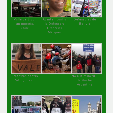
Valle de Elqui
Atentan contra
Defensoras de
sin minería.
la Defensora
Bolivia
Chile
Francisca
Márquez
Protestas contra
No a la minería ,
VALE, Brasil
Bariloche,
Argentina