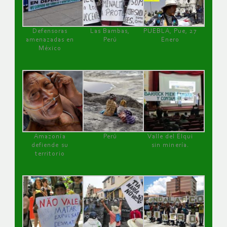
Defensoras
Las Bambas,
PUEBLA, Pue, 27
amenazadas en
Perú
Enero
México
Amazonía
Perú
Valle del Elqui
defiende su
sin minería.
territorio