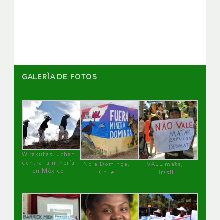
de
artículos
GALERÌA DE FOTOS
Wirakutas luchan
contra la minería
No a Dominga,
VALE mata,
en México
Chile
Brasil