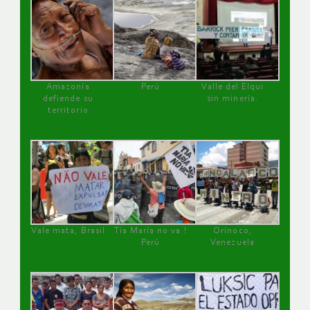
Amazonía
Perú
Valle del Elqui
defiende su
sin minería.
territorio
Vale mata, Brasil
Tía María no va !
Orinoco,
Perú
Venezuela