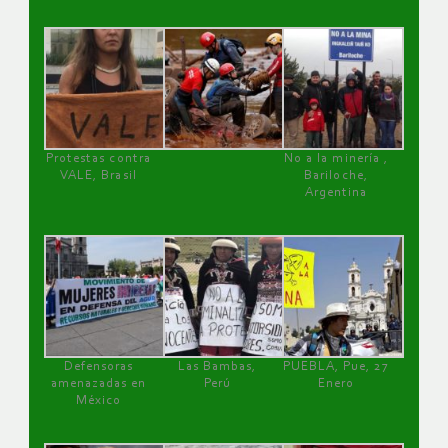
Protestas contra
No a la minería ,
VALE, Brasil
Bariloche,
Argentina
Defensoras
Las Bambas,
PUEBLA, Pue, 27
amenazadas en
Perú
Enero
México