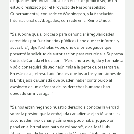
de quienes denuncian abusos en el sector público según un
estudio realizado por el Proyecto de Responsabilidad
Gubernamental, con sede en Washington, y la Asociación
Internacional de Abogados, con sede en el Reino Unido.
“Se supone que el proceso para denunciar irregularidades
cometidos por funcionarios públicos tiene que ser informal y
accesible“, dijo Nicholas Pope, uno de los abogados que
presentó la solicitud de autorización para recurrir a la Suprema
Corte de Canadá el 6 de abril. “Pero ahora es rígido y formalista
y sólo conseguirá disuadir aún más a la gente de presentarse.
En este caso, el resultado final es que los actos y omisiones de
la Embajada de Canadá que pueden haber contribuido al
asesinato de un defensor de los derechos humanos han
quedado sin investigar.”
“Se nos estan negando nuestro derecho a conocer la verdad
sobre la presión que la embajada canadiense ejerció sobre las
autoridades mexicanas y cómo eso pudo haber jugado un
papel en el brutal asesinato de mi padre“, dice José Luis
Abarca, uno de los cuatro hijos de Mariano. “Sabemos que