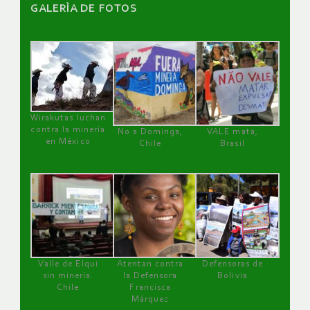
GALERÌA DE FOTOS
Wirakutas luchan
contra la minería
No a Dominga,
VALE mata,
en México
Chile
Brasil
Valle de Elqui
Atentan contra
Defensoras de
sin minería.
la Defensora
Bolivia
Chile
Francisca
Márquez