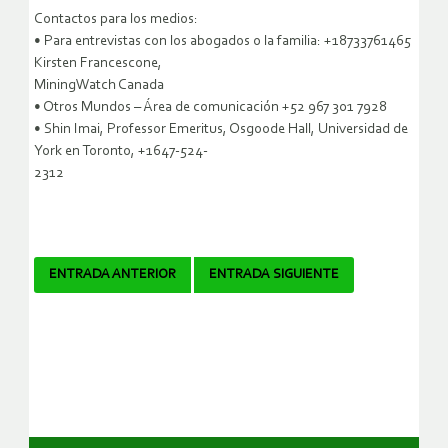
Contactos para los medios:
• Para entrevistas con los abogados o la familia: +18733761465
Kirsten Francescone,
MiningWatch Canada
• Otros Mundos – Área de comunicación +52 967 301 7928
• Shin Imai, Professor Emeritus, Osgoode Hall, Universidad de
York en Toronto, +1647-524-
2312
Navegador
ENTRADA ANTERIOR
ENTRADA SIGUIENTE
de
artículos