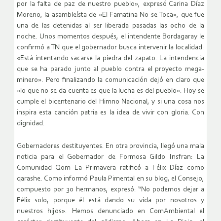
por la falta de paz de nuestro pueblo», expresó Carina Díaz
Moreno, la asambleísta de «El Famatina No se Toca», que fue
una de las detenidas al ser liberada pasadas las ocho de la
noche. Unos momentos después, el intendente Bordagaray le
confirmó a TN que el gobernador busca intervenir la localidad:
«Está intentando sacarse la piedra del zapato. La intendencia
que se ha parado junto al pueblo contra el proyecto mega-
minero». Pero finalizando la comunicación dejó en claro que
«lo que no se da cuenta es que la lucha es del pueblo». Hoy se
cumple el bicentenario del Himno Nacional, y si una cosa nos
inspira esta canción patria es la idea de vivir con gloria. Con
dignidad.
Gobernadores destituyentes. En otra provincia, llegó una mala
noticia para el Gobernador de Formosa Gildo Insfran: La
Comunidad Qom La Primavera ratificó a Félix Díaz como
qarashe. Como informó Paula Pimental en su blog, el Consejo,
compuesto por 30 hermanos, expresó: “No podemos dejar a
Félix solo, porque él está dando su vida por nosotros y
nuestros hijos». Hemos denunciado en ComAmbiental el