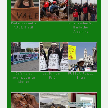
Protestas contra
No a la minería ,
VALE, Brasil
Bariloche,
Argentina
Defensoras
Las Bambas,
PUEBLA, Pue, 27
amenazadas en
Perú
Enero
México