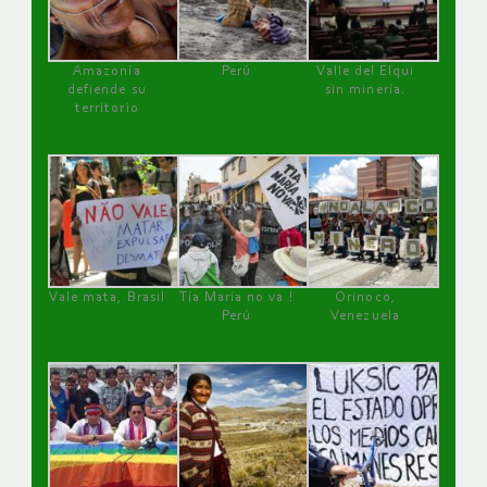
Amazonía
Perú
Valle del Elqui
defiende su
sin minería.
territorio
Vale mata, Brasil
Tía María no va !
Orinoco,
Perú
Venezuela