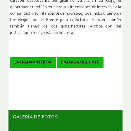
carácter destituyente del gildismo. Ahora en La Rioja, el
gobernador también muestra sus intenciones de intervenir a la
comunidad y su intendente democrático, que incluso también
fue elegido por el Frente para la Victoria. Algo en común
también tienen los dos gobernadores: Ambos son del
justicialismo menemista-kichnerista.
Navegador
ENTRADA ANTERIOR
ENTRADA SIGUIENTE
de
artículos
GALERÌA DE FOTOS