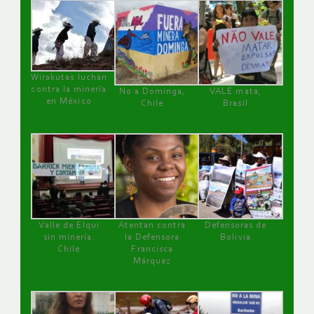
Wirakutas luchan
contra la minería
No a Dominga,
VALE mata,
en México
Chile
Brasil
Valle de Elqui
Atentan contra
Defensoras de
sin minería.
la Defensora
Bolivia
Chile
Francisca
Márquez