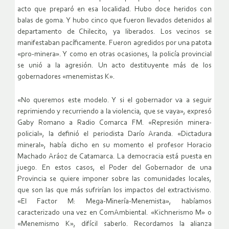
acto que preparó en esa localidad. Hubo doce heridos con
balas de goma. Y hubo cinco que fueron llevados detenidos al
departamento de Chilecito, ya liberados. Los vecinos se
manifestaban pacíficamente. Fueron agredidos por una patota
«pro-minera». Y como en otras ocasiones, la policía provincial
se unió a la agresión. Un acto destituyente más de los
gobernadores «menemistas K».
«No queremos este modelo. Y si el gobernador va a seguir
reprimiendo y recurriendo a la violencia, que se vaya», expresó
Gaby Romano a Radio Comarca FM. «Represión minera-
policial», la definió el periodista Darío Aranda. «Dictadura
mineral», había dicho en su momento el profesor Horacio
Machado Aráoz de Catamarca. La democracia está puesta en
juego. En estos casos, el Poder del Gobernador de una
Provincia se quiere imponer sobre las comunidades locales,
que son las que más sufrirían los impactos del extractivismo.
«El Factor M: Mega-Minería-Menemista», habíamos
caracterizado una vez en ComAmbiental. «Kichnerismo M» o
«Menemismo K», difícil saberlo. Recordamos la alianza