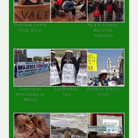
Protestas contra
No a la minería ,
VALE, Brasil
Bariloche,
Argentina
Defensoras
Las Bambas,
PUEBLA, Pue, 27
amenazadas en
Perú
Enero
México