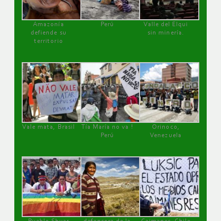
Amazonía
Perú
Valle del Elqui
defiende su
sin minería.
territorio
Vale mata, Brasil
Tía María no va !
Orinoco,
Perú
Venezuela