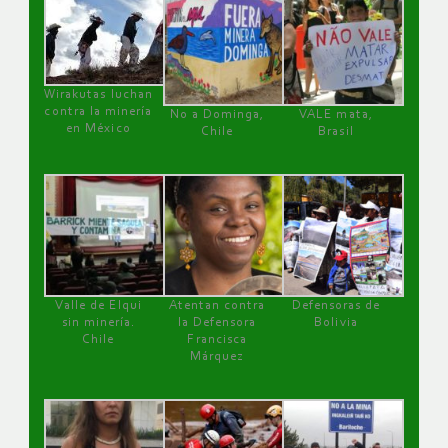
Wirakutas luchan
contra la minería
No a Dominga,
VALE mata,
en México
Chile
Brasil
Valle de Elqui
Atentan contra
Defensoras de
sin minería.
la Defensora
Bolivia
Chile
Francisca
Márquez