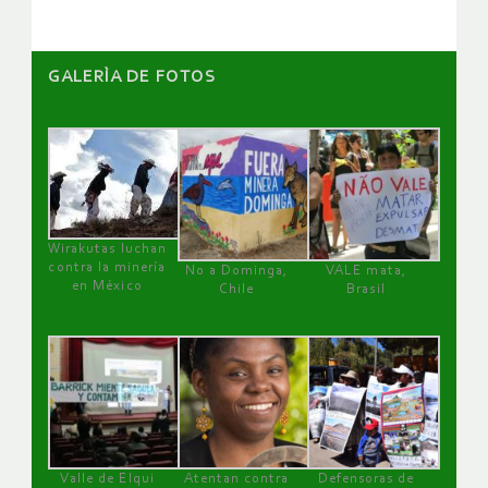
GALERÌA DE FOTOS
Wirakutas luchan
contra la minería
No a Dominga,
VALE mata,
en México
Chile
Brasil
Valle de Elqui
Atentan contra
Defensoras de