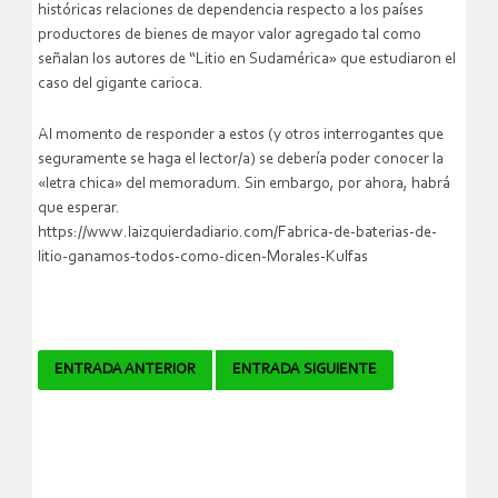
históricas relaciones de dependencia respecto a los países
productores de bienes de mayor valor agregado tal como
señalan los autores de “Litio en Sudamérica» que estudiaron el
caso del gigante carioca.
Al momento de responder a estos (y otros interrogantes que
seguramente se haga el lector/a) se debería poder conocer la
«letra chica» del memoradum. Sin embargo, por ahora, habrá
que esperar.
https://www.laizquierdadiario.com/Fabrica-de-baterias-de-
litio-ganamos-todos-como-dicen-Morales-Kulfas
Navegador
ENTRADA ANTERIOR
ENTRADA SIGUIENTE
de
artículos