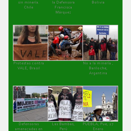
sin minería.
la Defensora
Bolivia
Chile
Francisca
Márquez
Protestas contra
No a la minería ,
VALE, Brasil
Bariloche,
Argentina
Defensoras
Las Bambas,
PUEBLA, Pue, 27
amenazadas en
Perú
Enero