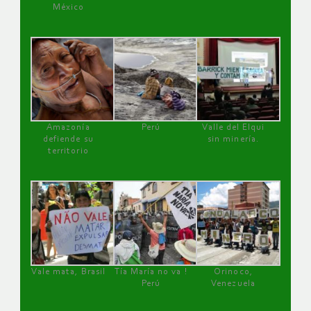
México
Amazonía
Perú
Valle del Elqui
defiende su
sin minería.
territorio
Vale mata, Brasil
Tía María no va !
Orinoco,
Perú
Venezuela