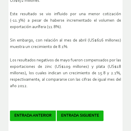
US$672 millones.
Este resultado se vio influido por una menor cotización
(-11.3%) a pesar de haberse incrementado el volumen de
exportación aurífera (11.8%).
Sin embargo, con relación al mes de abril (US$616 millones)
muestra un crecimiento de 8.1%.
Los resultados negativos de mayo fueron compensados por las
exportaciones de zinc (US$109 millones) y plata (US$18
millones), los cuales indican un crecimiento de 15.8 y 2.1%,
respectivamente, al compararse con las cifras de igual mes del
año 2012.
Navegador
ENTRADA ANTERIOR
ENTRADA SIGUIENTE
de