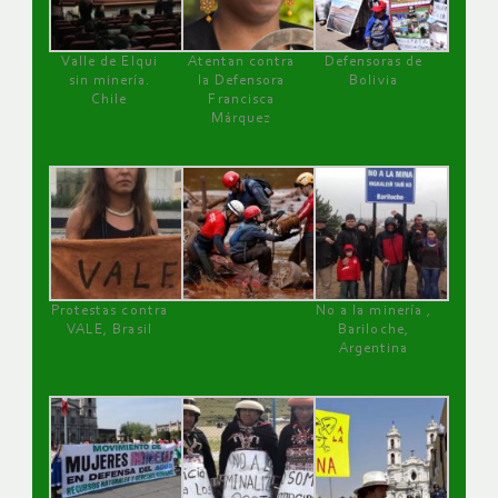
Valle de Elqui
Atentan contra
Defensoras de
sin minería.
la Defensora
Bolivia
Chile
Francisca
Márquez
Protestas contra
No a la minería ,
VALE, Brasil
Bariloche,
Argentina