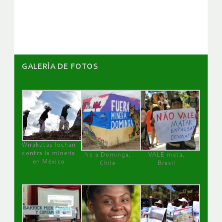
artículos
GALERÌA DE FOTOS
Wirakutas luchan
contra la minería
No a Dominga,
VALE mata,
en México
Chile
Brasil