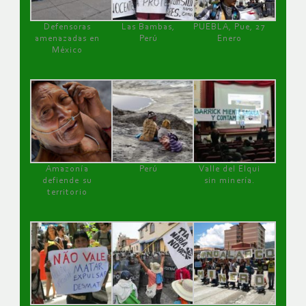
Defensoras
Las Bambas,
PUEBLA, Pue, 27
amenazadas en
Perú
Enero
México
Amazonía
Perú
Valle del Elqui
defiende su
sin minería.
territorio