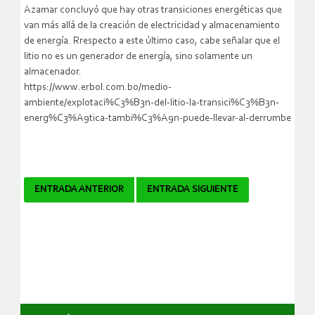
Azamar concluyó que hay otras transiciones energéticas que
van más allá de la creación de electricidad y almacenamiento
de energía. Rrespecto a este último caso, cabe señalar que el
litio no es un generador de energía, sino solamente un
almacenador.
https://www.erbol.com.bo/medio-
ambiente/explotaci%C3%B3n-del-litio-la-transici%C3%B3n-
energ%C3%A9tica-tambi%C3%A9n-puede-llevar-al-derrumbe
Navegador
ENTRADA ANTERIOR
ENTRADA SIGUIENTE
de
artículos