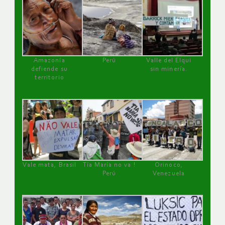
Amazonía
Perú
Valle del Elqui
defiende su
sin minería.
territorio
Vale mata, Brasil
Tía María no va !
Orinoco,
Perú
Venezuela