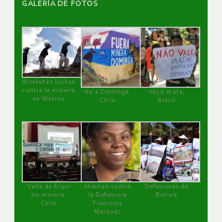
GALERÌA DE FOTOS
Wirakutas luchan
contra la minería
No a Dominga,
VALE mata,
en México
Chile
Brasil
Valle de Elqui
Atentan contra
Defensoras de
sin minería.
la Defensora
Bolivia
Chile
Francisca
Márquez