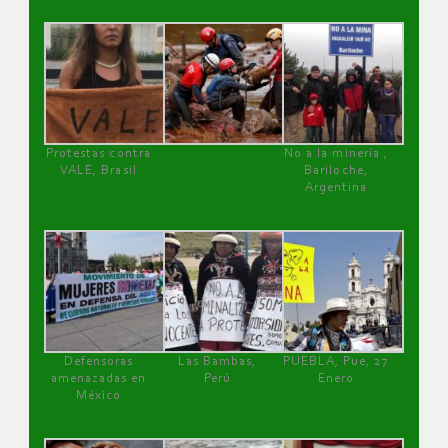
Protestas contra
No a la minería ,
VALE, Brasil
Bariloche,
Argentina
Defensoras
Las Bambas,
PUEBLA, Pue, 27
amenazadas en
Perú
Enero
México