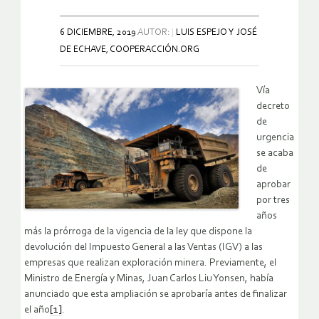
6 DICIEMBRE, 2019
AUTOR:
LUIS ESPEJO Y JOSÉ
DE ECHAVE, COOPERACCIÓN.ORG
Vía
decreto
de
urgencia
se acaba
de
aprobar
por tres
años
más la prórroga de la vigencia de la ley que dispone la
devolución del Impuesto General a las Ventas (IGV) a las
empresas que realizan exploración minera. Previamente, el
Ministro de Energía y Minas, Juan Carlos Liu Yonsen, había
anunciado que esta ampliación se aprobaría antes de finalizar
el año
[1]
.