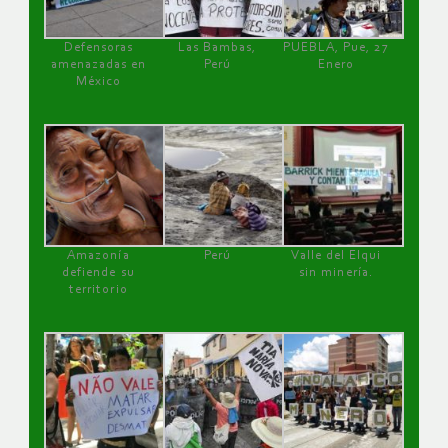
Defensoras
Las Bambas,
PUEBLA, Pue, 27
amenazadas en
Perú
Enero
México
Amazonía
Perú
Valle del Elqui
defiende su
sin minería.
territorio