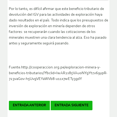
Por lo tanto, es difícil afirmar que este beneficio tributario de
devolución del IGV para las actividades de exploración haya
dado resultados en el país. Todo indica que los presupuestos de
inversión de exploración en minería dependen de otros
factores: se recuperarán cuando las cotizaciones de los
minerales muestren una clara tendencia al alza. Eso ha pasado
antes y seguramente seguirá pasando.
Fuente:http://cooperaccion.org.pe/exploracion-minera-y-
beneficios-tributarios/?fbclid=IwAR2s85VAuoNYgYtzv69ypR-
723vaG0v-h5UvgVEYaWVb8-u11x7wETy3gdY
Navegador
ENTRADA ANTERIOR
ENTRADA SIGUIENTE