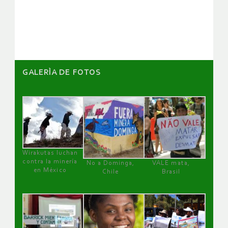
de
artículos
GALERÌA DE FOTOS
Wirakutas luchan
contra la minería
No a Dominga,
VALE mata,
en México
Chile
Brasil