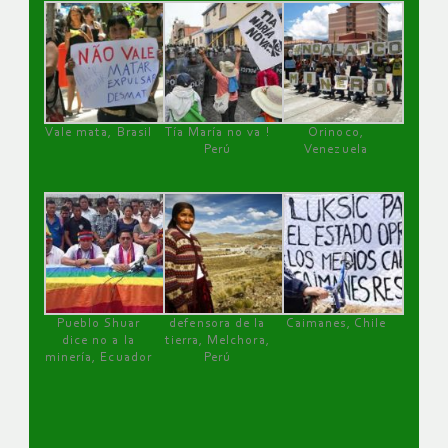
Vale mata, Brasil
Tía María no va !
Orinoco,
Perú
Venezuela
Pueblo Shuar
defensora de la
Caimanes, Chile
dice no a la
tierra, Melchora,
minería, Ecuador
Perú