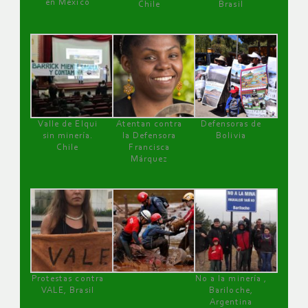
en México
Chile
Brasil
Valle de Elqui
Atentan contra
Defensoras de
sin minería.
la Defensora
Bolivia
Chile
Francisca
Márquez
Protestas contra
No a la minería ,
VALE, Brasil
Bariloche,
Argentina