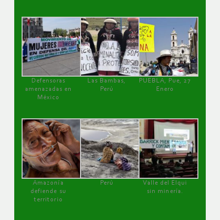
Defensoras
Las Bambas,
PUEBLA, Pue, 27
amenazadas en
Perú
Enero
México
Amazonía
Perú
Valle del Elqui
defiende su
sin minería.
territorio