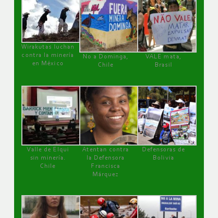
Wirakutas luchan
contra la minería
No a Dominga,
VALE mata,
en México
Chile
Brasil
Valle de Elqui
Atentan contra
Defensoras de
sin minería.
la Defensora
Bolivia
Chile
Francisca
Márquez