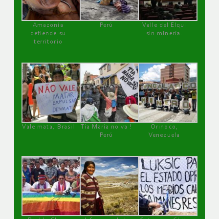
Amazonía
Perú
Valle del Elqui
defiende su
sin minería.
territorio
Vale mata, Brasil
Tía María no va !
Orinoco,
Perú
Venezuela