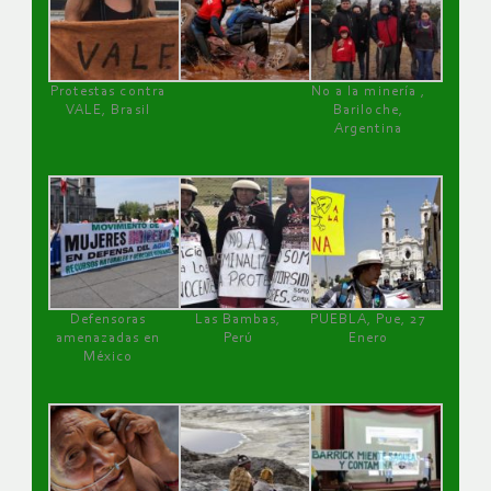
Protestas contra
No a la minería ,
VALE, Brasil
Bariloche,
Argentina
Defensoras
Las Bambas,
PUEBLA, Pue, 27
amenazadas en
Perú
Enero
México