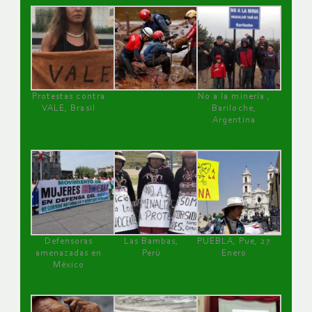
Protestas contra
No a la minería ,
VALE, Brasil
Bariloche,
Argentina
Defensoras
Las Bambas,
PUEBLA, Pue, 27
amenazadas en
Perú
Enero
México