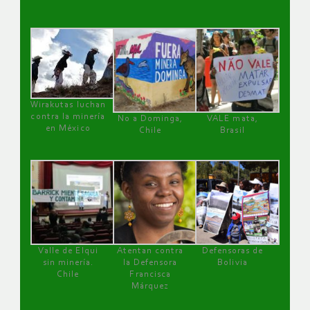
Wirakutas luchan
contra la minería
No a Dominga,
VALE mata,
en México
Chile
Brasil
Valle de Elqui
Atentan contra
Defensoras de
sin minería.
la Defensora
Bolivia
Chile
Francisca
Márquez