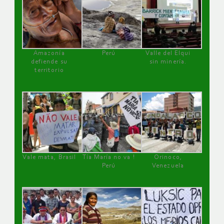
Amazonía
Perú
Valle del Elqui
defiende su
sin minería.
territorio
Vale mata, Brasil
Tía María no va !
Orinoco,
Perú
Venezuela