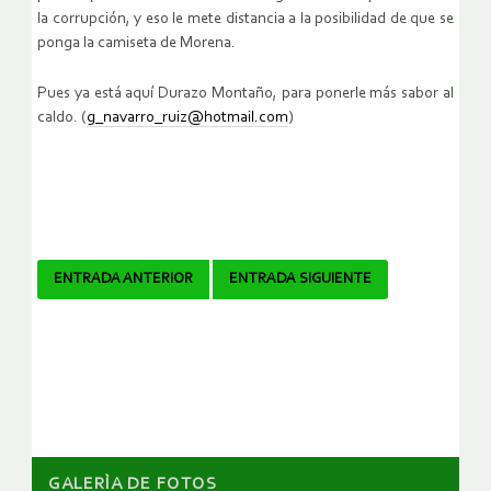
la corrupción, y eso le mete distancia a la posibilidad de que se
ponga la camiseta de Morena.
Pues ya está aquí Durazo Montaño, para ponerle más sabor al
caldo. (
g_navarro_ruiz@hotmail.com
)
Navegador
ENTRADA ANTERIOR
ENTRADA SIGUIENTE
de
artículos
GALERÌA DE FOTOS