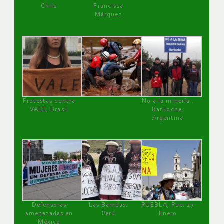
Chile
Francisca
Márquez
Protestas contra
No a la minería ,
VALE, Brasil
Bariloche,
Argentina
Defensoras
Las Bambas,
PUEBLA, Pue, 27
amenazadas en
Perú
Enero
México