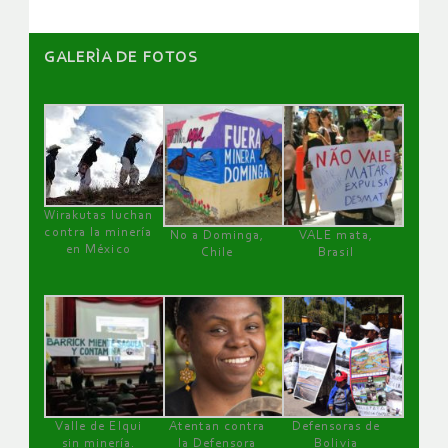
GALERÌA DE FOTOS
Wirakutas luchan
contra la minería
No a Dominga,
VALE mata,
en México
Chile
Brasil
Valle de Elqui
Atentan contra
Defensoras de
sin minería.
la Defensora
Bolivia