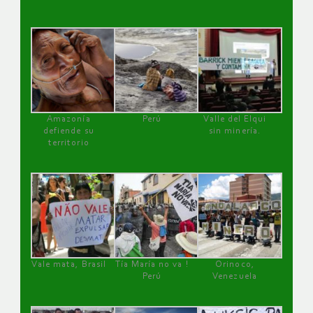
Amazonía
Perú
Valle del Elqui
defiende su
sin minería.
territorio
Vale mata, Brasil
Tía María no va !
Orinoco,
Perú
Venezuela