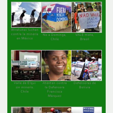
Wirakutas luchan
contra la minería
No a Dominga,
VALE mata,
en México
Chile
Brasil
Valle de Elqui
Atentan contra
Defensoras de
sin minería.
la Defensora
Bolivia
Chile
Francisca
Márquez