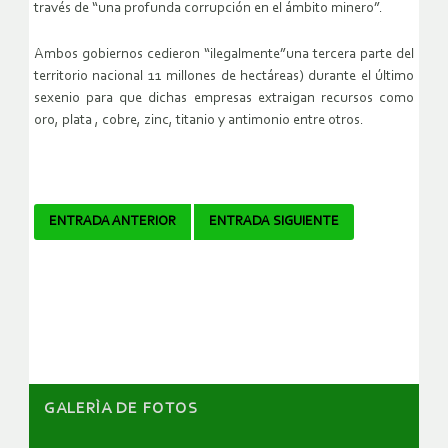
través de “una profunda corrupción en el ámbito minero”.
Ambos gobiernos cedieron “ilegalmente”una tercera parte del
territorio nacional 11 millones de hectáreas) durante el último
sexenio para que dichas empresas extraigan recursos como
oro, plata , cobre, zinc, titanio y antimonio entre otros.
Navegador
ENTRADA ANTERIOR
ENTRADA SIGUIENTE
de
artículos
GALERÌA DE FOTOS