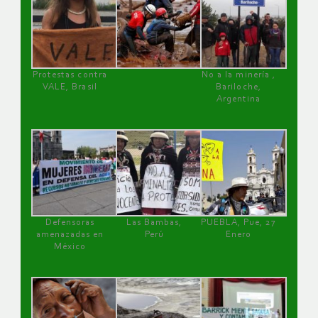
Protestas contra
No a la minería ,
VALE, Brasil
Bariloche,
Argentina
Defensoras
Las Bambas,
PUEBLA, Pue, 27
amenazadas en
Perú
Enero
México