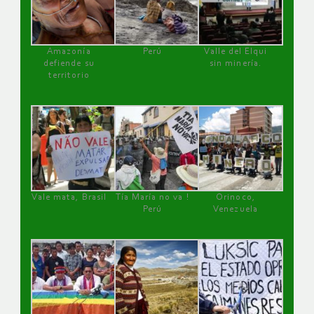
Amazonía
Perú
Valle del Elqui
defiende su
sin minería.
territorio
Vale mata, Brasil
Tía María no va !
Orinoco,
Perú
Venezuela