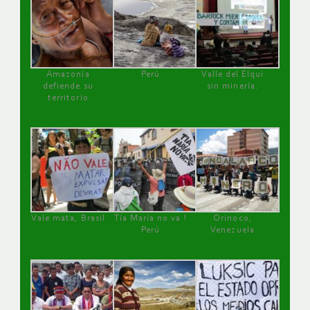
Amazonía
Perú
Valle del Elqui
defiende su
sin minería.
territorio
Vale mata, Brasil
Tía María no va !
Orinoco,
Perú
Venezuela