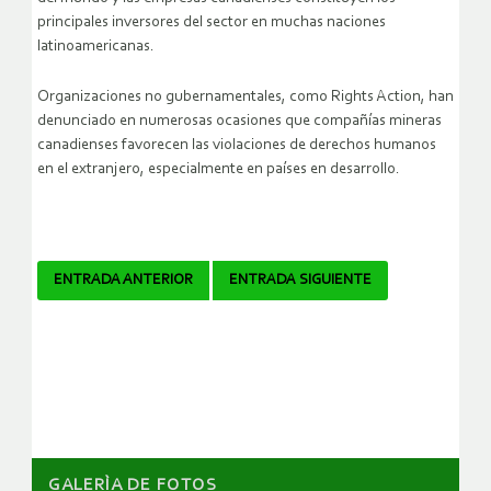
principales inversores del sector en muchas naciones
latinoamericanas.
Organizaciones no gubernamentales, como Rights Action, han
denunciado en numerosas ocasiones que compañías mineras
canadienses favorecen las violaciones de derechos humanos
en el extranjero, especialmente en países en desarrollo.
Navegador
ENTRADA ANTERIOR
ENTRADA SIGUIENTE
de
artículos
GALERÌA DE FOTOS