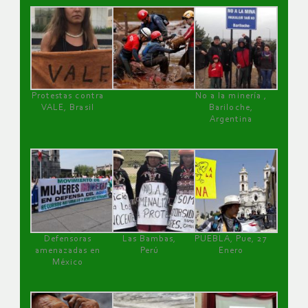
Protestas contra
No a la minería ,
VALE, Brasil
Bariloche,
Argentina
Defensoras
Las Bambas,
PUEBLA, Pue, 27
amenazadas en
Perú
Enero
México