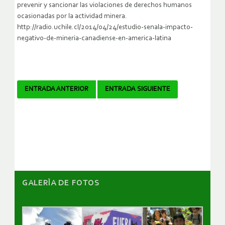
prevenir y sancionar las violaciones de derechos humanos
ocasionadas por la actividad minera.
http://radio.uchile.cl/2014/04/24/estudio-senala-impacto-
negativo-de-mineria-canadiense-en-america-latina
Navegador
ENTRADA ANTERIOR
ENTRADA SIGUIENTE
de
artículos
GALERÌA DE FOTOS