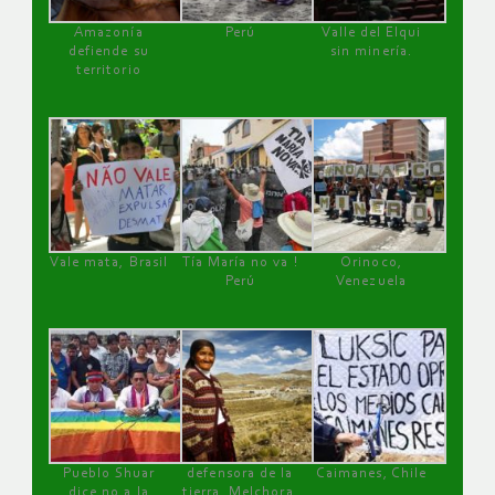
Amazonía
Perú
Valle del Elqui
defiende su
sin minería.
territorio
Vale mata, Brasil
Tía María no va !
Orinoco,
Perú
Venezuela
Pueblo Shuar
defensora de la
Caimanes, Chile
dice no a la
tierra, Melchora,