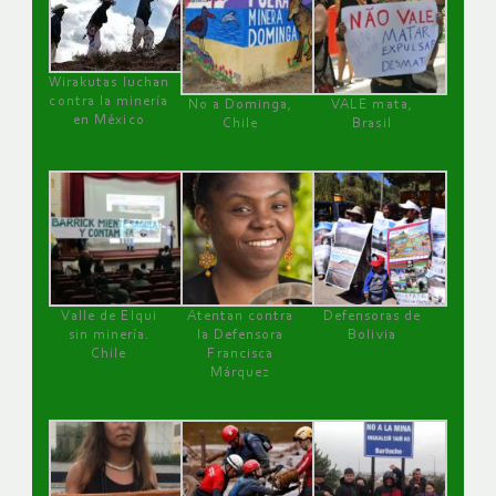
Wirakutas luchan
contra la minería
No a Dominga,
VALE mata,
en México
Chile
Brasil
Valle de Elqui
Atentan contra
Defensoras de
sin minería.
la Defensora
Bolivia
Chile
Francisca
Márquez