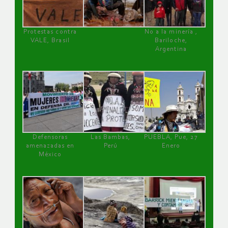
Protestas contra
No a la minería ,
VALE, Brasil
Bariloche,
Argentina
Defensoras
Las Bambas,
PUEBLA, Pue, 27
amenazadas en
Perú
Enero
México