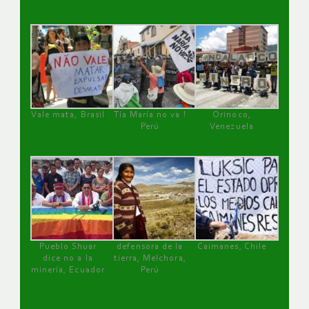
Vale mata, Brasil
Tía María no va !
Orinoco,
Perú
Venezuela
Pueblo Shuar
defensora de la
Caimanes, Chile
dice no a la
tierra, Melchora,
minería, Ecuador
Perú