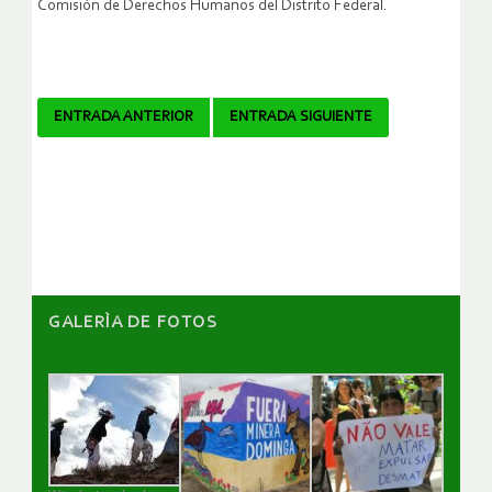
Comisión de Derechos Humanos del Distrito Federal.
Navegador
ENTRADA ANTERIOR
ENTRADA SIGUIENTE
de
artículos
GALERÌA DE FOTOS