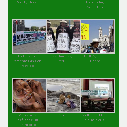
VALE, Brasil
Bariloche,
Argentina
Defensoras
Las Bambas,
PUEBLA, Pue, 27
amenazadas en
Perú
Enero
México
Amazonía
Perú
Valle del Elqui
defiende su
sin minería.
territorio