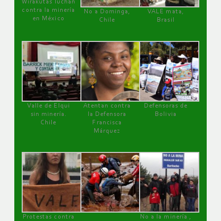
Wirakutas luchan
contra la minería
No a Dominga,
VALE mata,
en México
Chile
Brasil
Valle de Elqui
Atentan contra
Defensoras de
sin minería.
la Defensora
Bolivia
Chile
Francisca
Márquez
Protestas contra
No a la minería ,