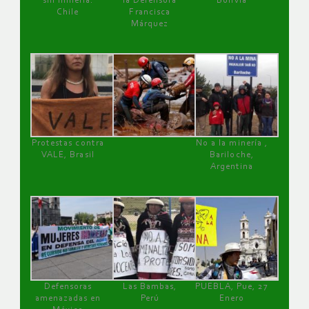
sin minería.
la Defensora
Bolivia
Chile
Francisca
Márquez
Protestas contra
No a la minería ,
VALE, Brasil
Bariloche,
Argentina
Defensoras
Las Bambas,
PUEBLA, Pue, 27
amenazadas en
Perú
Enero