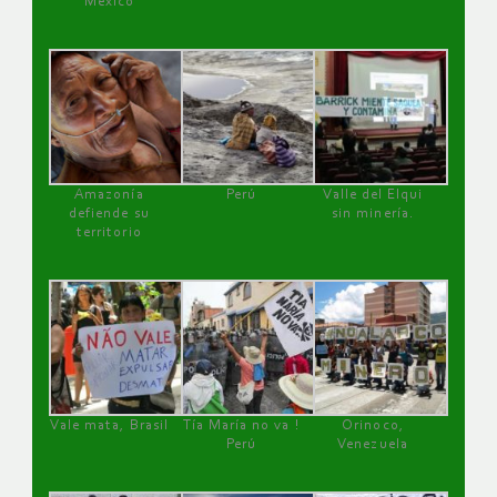
México
Amazonía
Perú
Valle del Elqui
defiende su
sin minería.
territorio
Vale mata, Brasil
Tía María no va !
Orinoco,
Perú
Venezuela