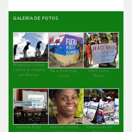
GALERÌA DE FOTOS
Wirakutas luchan
contra la minería
No a Dominga,
VALE mata,
en México
Chile
Brasil
Valle de Elqui
Atentan contra
Defensoras de