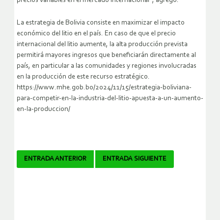
precios variables en el mercado internacional”, agregó.
La estrategia de Bolivia consiste en maximizar el impacto
económico del litio en el país. En caso de que el precio
internacional del litio aumente, la alta producción prevista
permitirá mayores ingresos que beneficiarán directamente al
país, en particular a las comunidades y regiones involucradas
en la producción de este recurso estratégico.
https://www.mhe.gob.bo/2024/11/15/estrategia-boliviana-
para-competir-en-la-industria-del-litio-apuesta-a-un-aumento-
en-la-produccion/
Navegador
ENTRADA ANTERIOR
ENTRADA SIGUIENTE
de
artículos