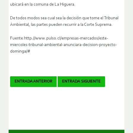
ubicará en la comuna de La Higuera.
De todos modos sea cual sea la decisión que tome el Tribunal
Ambiental, las partes pueden recurrir a la Corte Suprema.
Fuente:http://www.pulso.cl/empresas-mercados/este-
miercoles-tribunal-ambiental-anunciara-decision-proyecto-
dominga/#
Navegador
ENTRADA ANTERIOR
ENTRADA SIGUIENTE
de
artículos