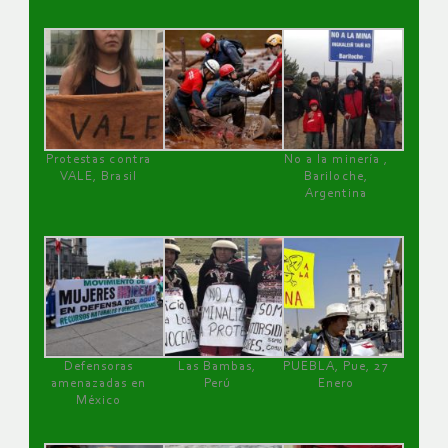
Protestas contra
No a la minería ,
VALE, Brasil
Bariloche,
Argentina
Defensoras
Las Bambas,
PUEBLA, Pue, 27
amenazadas en
Perú
Enero
México