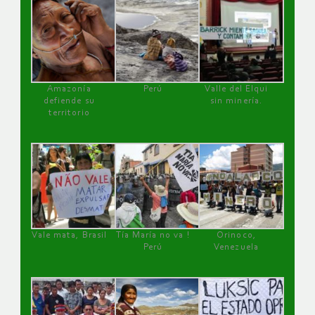
Amazonía
Perú
Valle del Elqui
defiende su
sin minería.
territorio
Vale mata, Brasil
Tía María no va !
Orinoco,
Perú
Venezuela