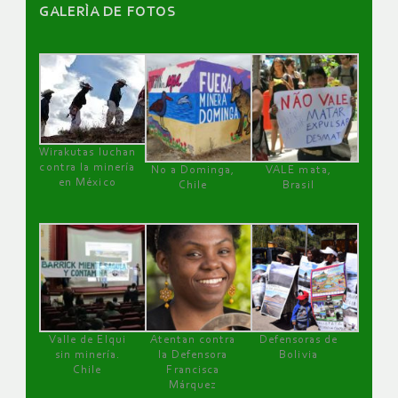
GALERÌA DE FOTOS
Wirakutas luchan
contra la minería
No a Dominga,
VALE mata,
en México
Chile
Brasil
Valle de Elqui
Atentan contra
Defensoras de
sin minería.
la Defensora
Bolivia
Chile
Francisca
Márquez